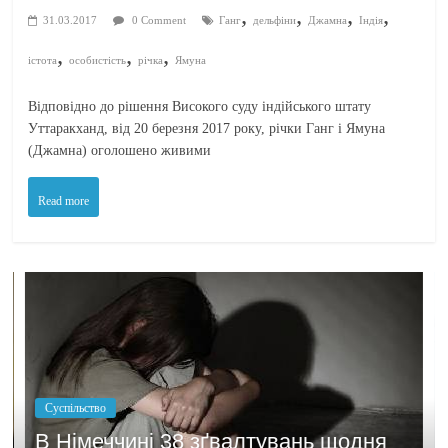
,
,
,
,
31.03.2017
0 Comment
Ганг
дельфіни
Джамна
Індія
,
,
,
істота
особистість
річка
Ямуна
Відповідно до рішення Високого суду індійського штату
Уттаракханд, від 20 березня 2017 року, річки Ганг і Ямуна
(Джамна) оголошено живими
Read more
Політика
Бажання заробити моти
тувань щодня