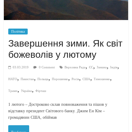
Політика
Завершення зими. Як світ
божеволів у лютому
,
,
,
,
03.03.2019
0 Comment
Верховна Рада
ЄС
Замана
Індія
,
,
,
,
,
,
,
НАТО
Пакистан
Польща
Порошенко
Росія
США
Тимошенко
,
,
Трамп
Україна
Фірташ
1 лютого – Достроково склав повноваження та пішов у
відставку президент Світового банку. Джим Ен Кім –
громадянин США, обіймав