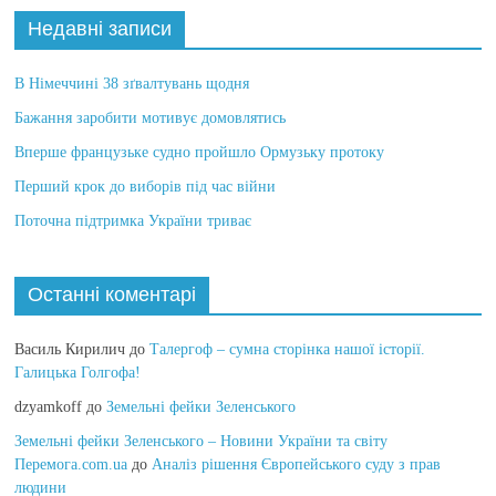
Недавні записи
В Німеччині 38 зґвалтувань щодня
Бажання заробити мотивує домовлятись
Вперше французьке судно пройшло Ормузьку протоку
Перший крок до виборів під час війни
Поточна підтримка України триває
Останні коментарі
Василь Кирилич
до
Талергоф – сумна сторінка нашої історії.
Галицька Голгофа!
dzyamkoff
до
Земельні фейки Зеленського
Земельні фейки Зеленського – Новини України та світу
Перемога.com.ua
до
Аналіз рішення Європейського суду з прав
людини