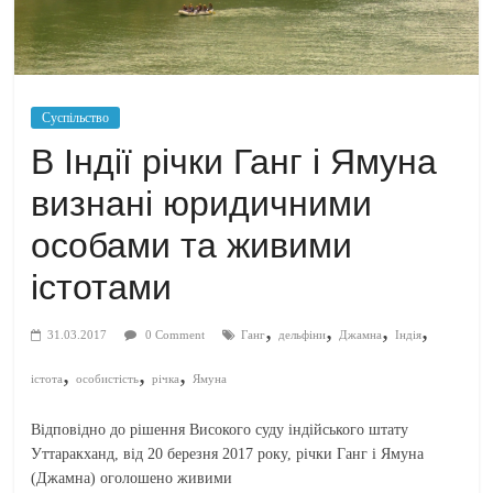
Суспільство
В Індії річки Ганг і Ямуна
визнані юридичними
особами та живими
істотами
,
,
,
,
31.03.2017
0 Comment
Ганг
дельфіни
Джамна
Індія
,
,
,
істота
особистість
річка
Ямуна
Відповідно до рішення Високого суду індійського штату
Уттаракханд, від 20 березня 2017 року, річки Ганг і Ямуна
(Джамна) оголошено живими