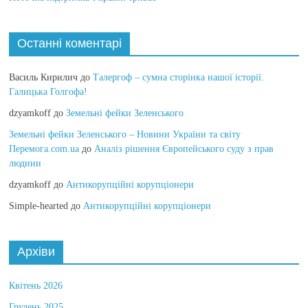
Останні коментарі
Василь Кирилич
до
Талергоф – сумна сторінка нашої історії.
Галицька Голгофа!
dzyamkoff
до
Земельні фейки Зеленського
Земельні фейки Зеленського – Новини України та світу
Перемога.com.ua
до
Аналіз рішення Європейського суду з прав
людини
dzyamkoff
до
Антикорупційні корупціонери
Simple-hearted
до
Антикорупційні корупціонери
Архіви
Квітень 2026
Грудень 2025