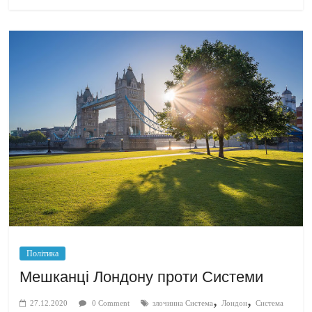
Політика
Мешканці Лондону проти Системи
,
,
27.12.2020
0 Comment
злочинна Система
Лондон
Система