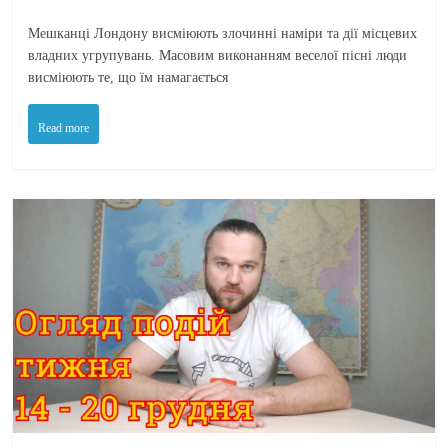
Мешканці Лондону висміюють злочинні наміри та дії місцевих
владних угрупувань. Масовим виконанням веселої пісні люди
висміюють те, що їм намагається
Read more