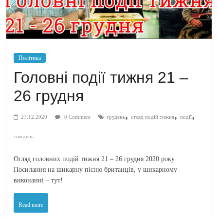
Політика
Головні події тижня 21 –
26 грудня
,
,
,
27.12.2020
0 Comment
грудень
огляд подій тижня
події
тиждень
Огляд головних подій тижня 21 – 26 грудня 2020 року
Посилання на шикарну пісню британців, у шикарному
виконанні – тут!
Read more