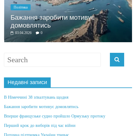
Політика
Бажання заробити мотивує
домовлятись
03.04.2026
0
Недавні записи
В Німеччині 38 зґвалтувань щодня
Бажання заробити мотивує домовлятись
Вперше французьке судно пройшло Ормузьку протоку
Перший крок до виборів під час війни
Поточна підтримка України триває