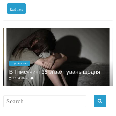
Read more
Політика
Бажання зар
і 38 зґвалтувань щодня
домовлятись
03.04.2026
0