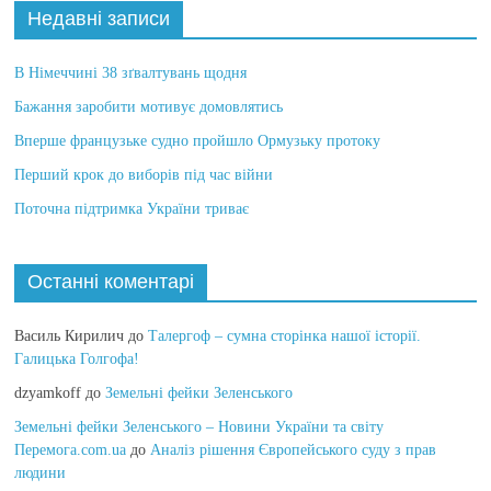
Недавні записи
В Німеччині 38 зґвалтувань щодня
Бажання заробити мотивує домовлятись
Вперше французьке судно пройшло Ормузьку протоку
Перший крок до виборів під час війни
Поточна підтримка України триває
Останні коментарі
Василь Кирилич
до
Талергоф – сумна сторінка нашої історії.
Галицька Голгофа!
dzyamkoff
до
Земельні фейки Зеленського
Земельні фейки Зеленського – Новини України та світу
Перемога.com.ua
до
Аналіз рішення Європейського суду з прав
людини