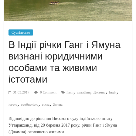
Суспільство
В Індії річки Ганг і Ямуна
визнані юридичними
особами та живими
істотами
,
,
,
,
31.03.2017
0 Comment
Ганг
дельфіни
Джамна
Індія
,
,
,
істота
особистість
річка
Ямуна
Відповідно до рішення Високого суду індійського штату
Уттаракханд, від 20 березня 2017 року, річки Ганг і Ямуна
(Джамна) оголошено живими