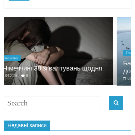
Політика
Бажання заробити мотивує
ня
домовлятись
03.04.2026
0
Недавні записи