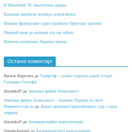
В Німеччині 38 зґвалтувань щодня
Бажання заробити мотивує домовлятись
Вперше французьке судно пройшло Ормузьку протоку
Перший крок до виборів під час війни
Поточна підтримка України триває
Останні коментарі
Василь Кирилич
до
Талергоф – сумна сторінка нашої історії.
Галицька Голгофа!
dzyamkoff
до
Земельні фейки Зеленського
Земельні фейки Зеленського – Новини України та світу
Перемога.com.ua
до
Аналіз рішення Європейського суду з прав
людини
dzyamkoff
до
Антикорупційні корупціонери