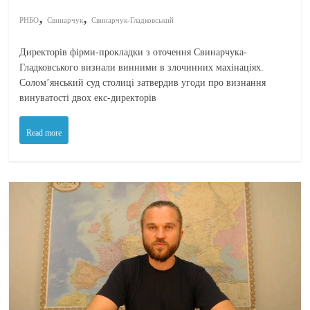
,
,
РНБО
Свинарчук
Свинарчук-Гладковський
Директорів фірми-прокладки з оточення Свинарчука-
Гладковського визнали винними в злочинних махінаціях.
Солом’янський суд столиці затвердив угоди про визнання
винуватості двох екс-директорів
Read more