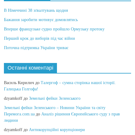
В Німеччині 38 зґвалтувань щодня
Бажання заробити мотивує домовлятись
Вперше французьке судно пройшло Ормузьку протоку
Перший крок до виборів під час війни
Поточна підтримка України триває
Останні коментарі
Василь Кирилич
до
Талергоф – сумна сторінка нашої історії.
Галицька Голгофа!
dzyamkoff
до
Земельні фейки Зеленського
Земельні фейки Зеленського – Новини України та світу
Перемога.com.ua
до
Аналіз рішення Європейського суду з прав
людини
dzyamkoff
до
Антикорупційні корупціонери