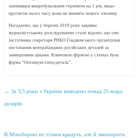
замінивши випробувальним терміном на 1 рік, якщо
протягом нього часу вони не вчинять нового злочину.
Нагадаємо, ще у березні 2019 року завдяки
журналістському розслідуванню стало відомо, що син
заступника секретаря РНБО Гладковського організував
постачання контрабандних російських деталей за
завищеними цінами. Ключовою фірмою у схемах була
фірма “Оптимум-спец-деталь”.
←
За 3,5 роки з України виведено понад 25 млрд.
доларів.
В Мінобороні не тільки крадуть, але й зменшують