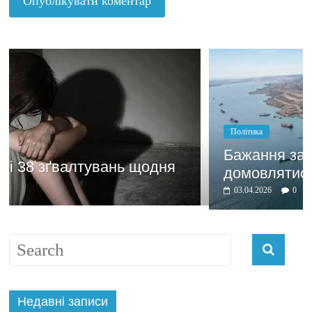
Політика
Бажання заробити мотивує
ня
домовлятись
03.04.2026
0
Недавні записи