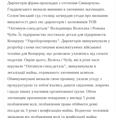
Директорів фірми-прокладки з оточення Свинарчука-
Гладковського визнали винними в злочинних махінаціях.
Солом’янський суд столиці затвердив угоди про визнання
винуватості двох екс-директорів і засновників ТОВ
“Оптимум-спец-деталь” Володимира Волохача і Романа
Чуби. Їх підприємство постачало деталі для підприємств
Концерну “Укроборонпрому”. Директорів звинувачували у
розробці схеми постачання комплектуючих військової
техніки для Концерну, що дозволяло ухилятись від сплати
податків. Окрім цього, Волоха і Чубу, які в різні часи
керували “Оптимум-спец-деталь”, звинувачували в
легалізації майна, отриманого злочинним шляхом.
Обвинувачувані визнали свою провину, уклали угоду з
прокуратурою та зобов’язались давати свідчення, зокрема
і щодо інших учасників організованої групи. Обом
злочинцям призначили покарання у вигляді 5 років
позбавлення волі, позбавлення права обіймати деякі
посади на 3 роки і конфіскацію майна. Водночас чоловіків
звільнили від позбавлення волі та конфіскації майна