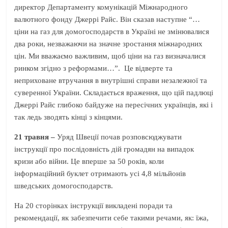
директор Департаменту комунікацій Міжнародного
валютного фонду Джеррі Райс. Він сказав наступне “…
ціни на газ для домогосподарств в Україні не змінювалися
два роки, незважаючи на значне зростання міжнародних
цін. Ми вважаємо важливим, щоб ціни на газ визначалися
ринком згідно з реформами…”. Це відверте та
неприховане втручання в внутрішні справи незалежної та
суверенної України. Складається враження, що цій падлюці
Джеррі Райс глибоко байдуже на пересічних українців, які і
так ледь зводять кінці з кінцями.
21 травня –
Уряд Швеції почав розповсюджувати
інструкції про послідовність дій громадян на випадок
кризи або війни. Це вперше за 50 років, коли
інформаційний буклет отримають усі 4,8 мільйонів
шведських домогосподарств.
На 20 сторінках інструкції викладені поради та
рекомендації, як забезпечити себе такими речами, як: їжа,