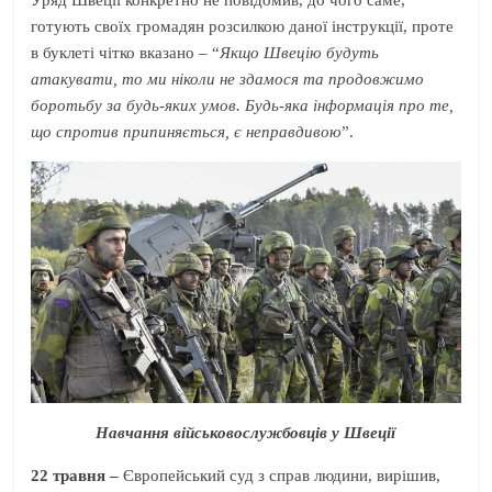
Уряд Швеції конкретно не повідомив, до чого саме,
готують своїх громадян розсилкою даної інструкції, проте
в буклеті чітко вказано – “
Якщо Швецію будуть
атакувати, то ми ніколи не здамося та продовжимо
боротьбу за будь-яких умов. Будь-яка інформація про те,
що спротив припиняється, є неправдивою
”.
Навчання військовослужбовців у Швеції
22 травня –
Європейський суд з справ людини, вирішив,