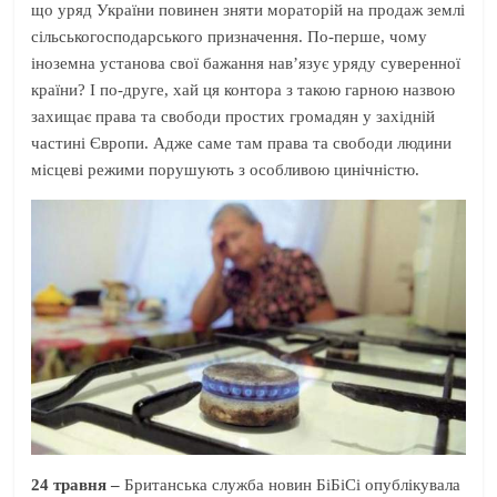
що уряд України повинен зняти мораторій на продаж землі
сільськогосподарського призначення. По-перше, чому
іноземна установа свої бажання нав’язує уряду суверенної
країни? І по-друге, хай ця контора з такою гарною назвою
захищає права та свободи простих громадян у західній
частині Європи. Адже саме там права та свободи людини
місцеві режими порушують з особливою цинічністю.
24 травня –
Британська служба новин БіБіСі опублікувала