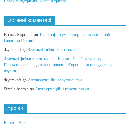
Поточна підтримка України триває
Останні коментарі
Василь Кирилич
до
Талергоф – сумна сторінка нашої історії.
Галицька Голгофа!
dzyamkoff
до
Земельні фейки Зеленського
Земельні фейки Зеленського – Новини України та світу
Перемога.com.ua
до
Аналіз рішення Європейського суду з прав
людини
dzyamkoff
до
Антикорупційні корупціонери
Simple-hearted
до
Антикорупційні корупціонери
Архіви
Квітень 2026