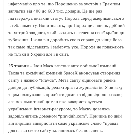
інформацію про те, що Порошенко за зустріч з Трампом
заплатив від 400 до 600 тис. доларів. Це ще раз
підтверджує низький статус Пороха серед американського
істеблішменту. Вони знають, що Порох це лишень дрібний
та хитрий злодюга, який вводить населення своєї країни до
зубожіння. І коли він доробить свою справу до кінця його
так само підставлять і заберуть усе. Пороха не поважають
не тільки в Україні але і в світі.
25 травня –
Ілон Маск власник автомобільної компанії
Тесла та космічної компанії SpaceX анонсував створення
сайту з назвою “Pravda”. Мета сайту оцінювати рівень
довіри до публікацій, редакторів та журналістів. У зв’язку
з цим планувалось придбати домен з відповідною назвою,
але оскільки такий домен вже використовується
українським інтернет-ресурсом, то Маску довелось
задовільнитись доменом “pravduh.com”. Причина по якій
він вирішив використати саме українське слово “правда”
для назви свого сайту залишилась без пояснень.