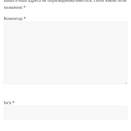
Ваша e-mail адреса не оприлюднюватиметься.
Обов’язкові поля
позначені
*
Коментар
*
Ім'я
*