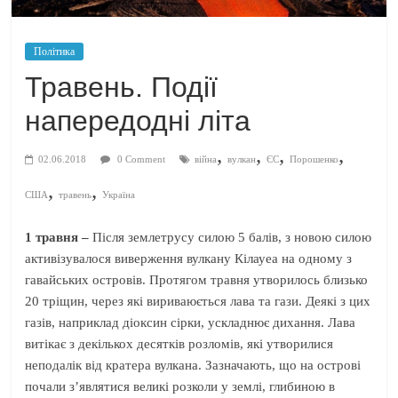
Політика
Травень. Події
напередодні літа
,
,
,
,
02.06.2018
0 Comment
війна
вулкан
ЄС
Порошенко
,
,
США
травень
Україна
1 травня –
Після землетрусу силою 5 балів, з новою силою
активізувалося виверження вулкану Кілауеа на одному з
гавайських островів. Протягом травня утворилось близько
20 тріщин, через які вириваюється лава та гази. Деякі з цих
газів, наприклад діоксин сірки, ускладнює дихання. Лава
витікає з декількох десятків розломів, які утворилися
неподалік від кратера вулкана. Зазначають, що на острові
почали з’являтися великі розколи у землі, глибиною в