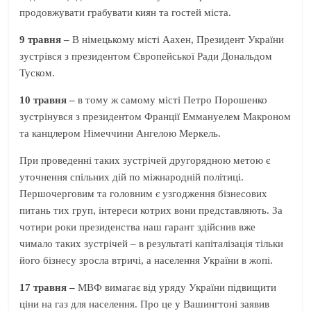
продовжувати грабувати киян та гостей міста.
9 травня –
В німецькому місті Аахен, Президент України
зустрівся з президентом Європейської Ради Дональдом
Туском.
10 травня –
в тому ж самому місті Петро Порошенко
зустрінувся з президентом Франції Еммануелем Макроном
та канцлером Німеччини Ангелою Меркель.
При проведенні таких зустрічей другорядною метою є
уточнення спільних дій по міжнародній політиці.
Першочерговим та головним є узгодження бізнесових
питань тих груп, інтереси котрих вони представляють. За
чотири роки президенства наш гарант здійснив вже
чимало таких зустрічей – в результаті капіталізація тільки
його бізнесу зросла втричі, а населення України в жопі.
17 травня –
МВФ вимагає від уряду України підвищити
ціни на газ для населення. Про це у Вашингтоні заявив