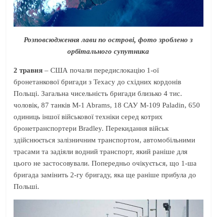
Розповсюдження лави по острові, фото зроблено з
орбітального супутника
2 травня
– США почали передислокацію 1-ої
бронетанкової бригади з Техасу до східних кордонів
Польщі. Загальна чисельність бригади близько 4 тис.
чоловік, 87 танків M-1 Abrams, 18 САУ M-109 Paladin, 650
одиниць іншої військової техніки серед котрих
бронетранспортери Bradley. Перекидання військ
здійснюється залізничним транспортом, автомобільними
трасами та задіяли водний транспорт, який раніше для
цього не застосовували. Попередньо очікується, що 1-ша
бригада замінить 2-гу бригаду, яка ще раніше прибула до
Польші.