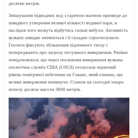
десятки метрів.
Змішування підводних вод з гарячою магмою призведе до
швидкого утворення великої кількості водяної пари, в
наслідок чого можуть відбутись сильні вибухи. Активність
вулкану швидко змінюється і її складно спрогнозувати.
Геологи фіксують збільшення підземного тиску і
попереджають про загрозу потужного виверження. Раніше
повідомлялося, що через посилення виверження вулкана
геологічна служба США (USGS) оголосила червоний
рівень повітряної небезпеки на Гаваях, який означає, що
велике виверження неминуче. Станом на сьогодні хмара
попелу досягає висоти 3600 метрів.