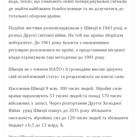
вода, тепло; що означають певні попереджувальні сигнали;
де знайти найближче бомбосховище та як долучитися до
тотальної оборони країни.
Подібні листівки розповсюджували у Швеції в 1943 році, в
розпал Другої світової війни. На той час країна зберігала
нейтралітет. До 1961 року буклети з оновленнями
регулярно розсилалися по країні, а представники місцевої
влади отримували такі методички до 1991 року.
Швеція не є членом НАТО і її громадяни високо цінують
свій позаблоковий статус та розраховують на власні сили.
Населення Швеції 9 млн. 300 тисяч людей. Збройні сили
країни нараховують 53 тисячі людей та понад 570 тисяч
військових у запасі. Через розгортання Другої Холодної
Війни уряд Швеції планує до 2035 року збільшити
чисельність збройних сил до 120 тисяч людей та збільшити
бюджет з 6,5 до 13 млрд. $.