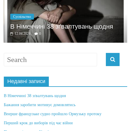
Суспільство
В Німеччині 38 зґвалтувань щодня
12.04.2026
0
Недавні записи
В Німеччині 38 зґвалтувань щодня
Бажання заробити мотивує домовлятись
Вперше французьке судно пройшло Ормузьку протоку
Перший крок до виборів під час війни