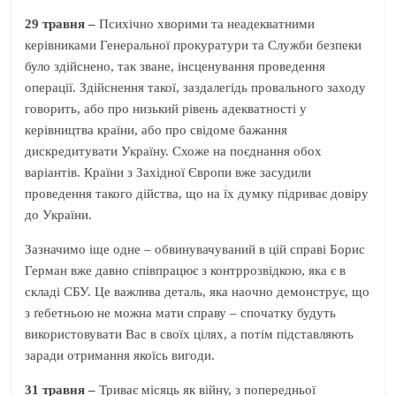
29 травня –
Психічно хворими та неадекватними
керівниками Генеральної прокуратури та Служби безпеки
було здійснено, так зване, інсценування проведення
операції. Здійснення такої, заздалегідь провального заходу
говорить, або про низький рівень адекватності у
керівництва країни, або про свідоме бажання
дискредитувати Україну. Схоже на поєднання обох
варіантів. Країни з Західної Європи вже засудили
проведення такого дійства, що на їх думку підриває довіру
до України.
Зазначимо іще одне – обвинувачуваний в цій справі Борис
Герман вже давно співпрацює з контррозвідкою, яка є в
складі СБУ. Це важлива деталь, яка наочно демонструє, що
з ґебетньою не можна мати справу – спочатку будуть
використовувати Вас в своїх цілях, а потім підставляють
заради отримання якоїсь вигоди.
31 травня –
Триває місяць як війну, з попередньої