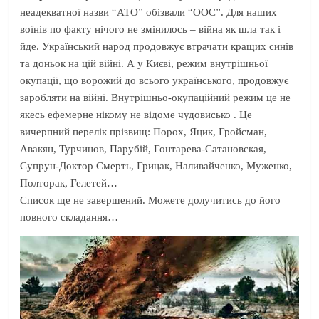
неадекватної назви “АТО” обізвали “ООС”. Для наших
воїнів по факту нічого не змінилось – війна як шла так і
йде. Український народ продовжує втрачати кращих синів
та доньок на цій війні. А у Києві, режим внутрішньої
окупації, що ворожий до всього українського, продовжує
заробляти на війні. Внутрішньо-окупаційний режим це не
якесь ефемерне нікому не відоме чудовисько . Це
вичерпний перелік прізвищ: Порох, Яцик, Гройсман,
Авакян, Турчинов, Парубій, Гонтарева-Сатановская,
Супрун-Доктор Смерть, Грицак, Наливайченко, Муженко,
Полторак, Гелетей…
Список ще не завершений. Можете долучитись до його
повного складання…