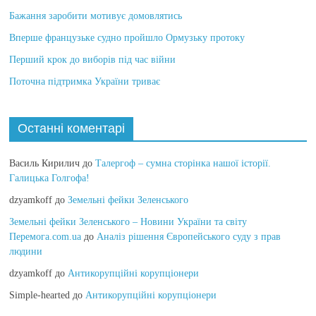
Бажання заробити мотивує домовлятись
Вперше французьке судно пройшло Ормузьку протоку
Перший крок до виборів під час війни
Поточна підтримка України триває
Останні коментарі
Василь Кирилич
до
Талергоф – сумна сторінка нашої історії.
Галицька Голгофа!
dzyamkoff
до
Земельні фейки Зеленського
Земельні фейки Зеленського – Новини України та світу
Перемога.com.ua
до
Аналіз рішення Європейського суду з прав
людини
dzyamkoff
до
Антикорупційні корупціонери
Simple-hearted
до
Антикорупційні корупціонери