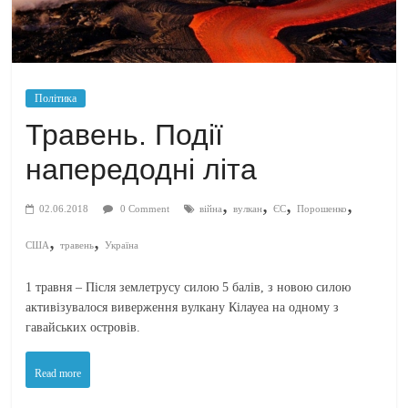
Політика
Травень. Події
напередодні літа
,
,
,
,
02.06.2018
0 Comment
війна
вулкан
ЄС
Порошенко
,
,
США
травень
Україна
1 травня – Після землетрусу силою 5 балів, з новою силою
активізувалося виверження вулкану Кілауеа на одному з
гавайських островів.
Read more