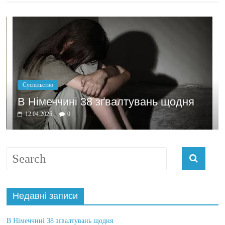
Політика
Бажання за
ині 38 зґвалтувань щодня
домовляти
0
03.04.2026
0
Недавні записи
В Німеччині 38 зґвалтувань щодня