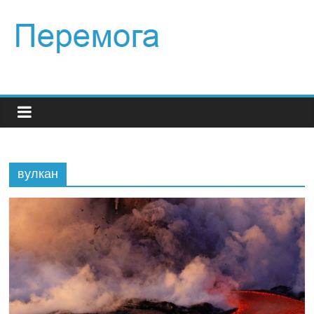
вулкан