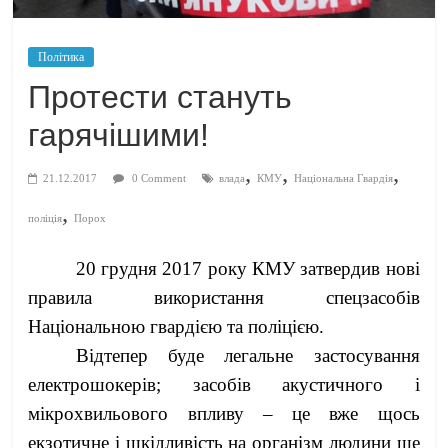
Політика
Протести стануть
гарячішими!
,
,
,
21.12.2017
0 Comment
влада
КМУ
Національна Гвардія
,
поліція
Порох
20 грудня 2017 року КМУ затвердив нові
правила використання спецзасобів
Національною гвардією та поліцією.
Відтепер буде легальне застосування
електрошокерів; засобів акустичного і
мікрохвильового впливу – це вже щось
екзотичне і шкідливість на організм людини ще