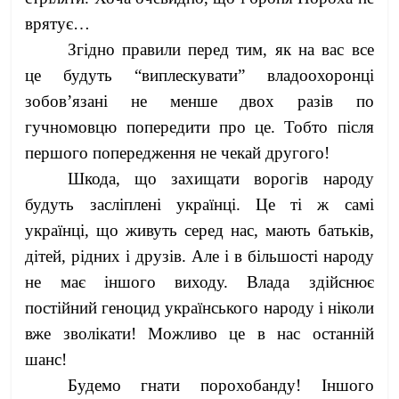
врятує…
Згідно правили перед тим, як на вас все
це будуть “виплескувати” владоохоронці
зобов’язані не менше двох разів по
гучномовцю попередити про це. Тобто після
першого попередження не чекай другого!
Шкода, що захищати ворогів народу
будуть засліплені українці. Це ті ж самі
українці, що живуть серед нас, мають батьків,
дітей, рідних і друзів. Але і в більшості народу
не має іншого виходу. Влада здійснює
постійний геноцид українського народу і ніколи
вже зволікати! Можливо це в нас останній
шанс!
Будемо гнати порохобанду! Іншого