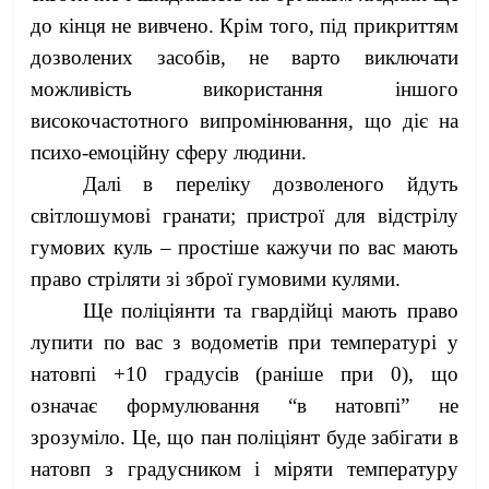
до кінця не вивчено. Крім того, під прикриттям
дозволених засобів, не варто виключати
можливість використання іншого
високочастотного випромінювання, що діє на
психо-емоційну сферу людини.
Далі в переліку дозволеного йдуть
світлошумові гранати; пристрої для відстрілу
гумових куль – простіше кажучи по вас мають
право стріляти зі зброї гумовими кулями.
Ще поліціянти та гвардійці мають право
лупити по вас з водометів при температурі у
натовпі +10 градусів (раніше при 0), що
означає формулювання “в натовпі” не
зрозуміло. Це, що пан поліціянт буде забігати в
натовп з градусником і міряти температуру