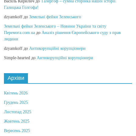
Василь Кирилич
до
Талергоф – сумна сторінка нашої історії.
Галицька Голгофа!
dzyamkoff
до
Земельні фейки Зеленського
Земельні фейки Зеленського – Новини України та світу
Перемога.com.ua
до
Аналіз рішення Європейського суду з прав
людини
dzyamkoff
до
Антикорупційні корупціонери
Simple-hearted
до
Антикорупційні корупціонери
Архіви
Квітень 2026
Грудень 2025
Листопад 2025
Жовтень 2025
Вересень 2025