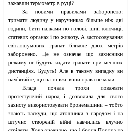
зажавши термометр в руці?
За новими правилами заборонено:
тримати людину у наручниках більше ніж дві
години, бити палками по голові, шиї, ключиці,
статевих органах і по животу. А застосовування
світлошумових гранат ближче двох метрів
заборонено. Це не означає що захисники
режиму не будуть кидати гранати при менших
дистанціях. Будуть! Але в такому випадку ви
пам`ятайте, що на то вже вони права не мали.
Влада почала трохи поважати
протестуючий народ і дозволила для свого
захисту використовувати бронемашини – тобто
знають паскуди, що атошники з народом і на
штучно створеній війні навчились влучно
стріляти. Хоча очевидно, що і броня Пороха не