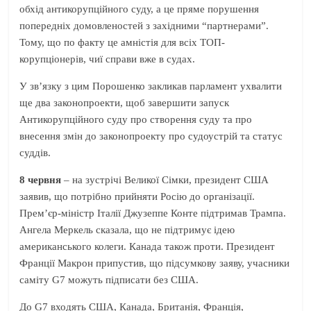
обхід антикорупційного суду, а це пряме порушення
попередніх домовленостей з західними “партнерами”.
Тому, що по факту це амністія для всіх ТОП-
корупціонерів, чиї справи вже в судах.
У зв’язку з цим Порошенко закликав парламент ухвалити
ще два законопроекти, щоб завершити запуск
Антикорупційного суду про створення суду та про
внесення змін до законопроекту про судоустрій та статус
суддів.
8 червня
– на зустрічі Великої Сімки, президент США
заявив, що потрібно прийняти Росію до організації.
Прем’єр-міністр Італії Джузеппе Конте підтримав Трампа.
Ангела Меркель сказала, що не підтримує ідею
американського колеги. Канада також проти. Президент
Франції Макрон припустив, що підсумкову заяву, учасники
саміту G7 можуть підписати без США.
До G7 входять США, Канада, Британія, Франція,