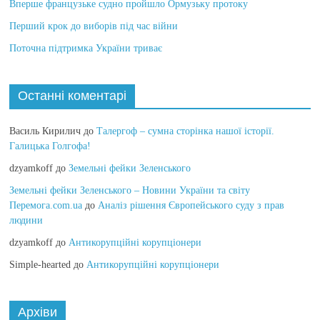
Вперше французьке судно пройшло Ормузьку протоку
Перший крок до виборів під час війни
Поточна підтримка України триває
Останні коментарі
Василь Кирилич
до
Талергоф – сумна сторінка нашої історії.
Галицька Голгофа!
dzyamkoff
до
Земельні фейки Зеленського
Земельні фейки Зеленського – Новини України та світу
Перемога.com.ua
до
Аналіз рішення Європейського суду з прав
людини
dzyamkoff
до
Антикорупційні корупціонери
Simple-hearted
до
Антикорупційні корупціонери
Архіви