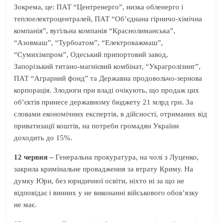
Зокрема, це: ПАТ “Центренерго”, низка обленерго і
теплоелектроцентралей, ПАТ “Об’єднана гірничо-хімічна
компанія”, вугільна компанія “Краснолиманська”,
“Азовмаш”, “Турбоатом”, “Електроважмаш”,
“Сумихімпром”, Одеський припортовий завод,
Запорізький титано-магнієвий комбінат, “Украгролізинг”,
ПАТ “Аграрний фонд” та Державна продовольчо-зернова
корпорація. Злодюги при владі очікують, що продаж цих
об’єктів принесе державному бюджету 21 млрд грн. За
словами економічних експертів, в дійсності, отриманих від
приватизації коштів, на потреби громадян України
доходить до 15%.
12 червня –
Генеральна прокуратура, на чолі з Луценко,
закрила кримінальне провадження за втрату Криму. На
думку Юри, без юридичної освіти, ніхто ні за що не
відповідає і винних у не виконанні військового обов’язку
не має.