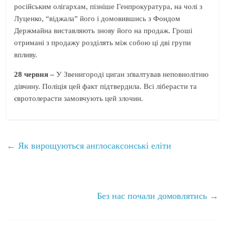
російським олігархам, пізніше Генпрокуратура, на чолі з
Луценко, “віджала” його і домовившись з Фондом
Держмайна виставляють знову його на продаж. Гроші
отримані з продажу розділять між собою ці дві групи
впливу.
28 червня –
У Звенигороді циган зґвалтував неповнолітню
дівчину. Поліція цей факт підтвердила. Всі ліберасти та
євротолерасти замовчують цей злочин.
←
Як вирощуються англосаксонські еліти
Без нас почали домовлятись
→