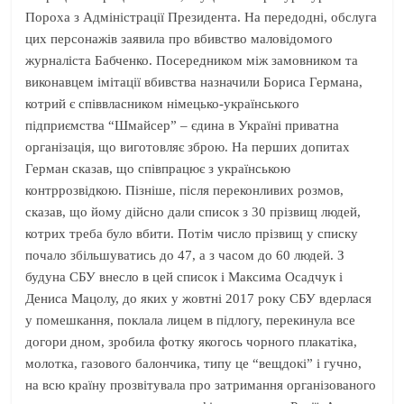
Пороха з Адміністрації Президента. На передодні, обслуга
цих персонажів заявила про вбивство маловідомого
журналіста Бабченко. Посередником між замовником та
виконавцем імітації вбивства назначили Бориса Германа,
котрий є співвласником німецько-українського
підприємства “Шмайсер” – єдина в Україні приватна
організація, що виготовляє зброю. На перших допитах
Герман сказав, що співпрацює з українською
контррозвідкою. Пізніше, після переконливих розмов,
сказав, що йому дійсно дали список з 30 прізвищ людей,
котрих треба було вбити. Потім число прізвищ у списку
почало збільшуватись до 47, а з часом до 60 людей. З
будуна СБУ внесло в цей список і Максима Осадчук і
Дениса Мацолу, до яких у жовтні 2017 року СБУ вдерлася
у помешкання, поклала лицем в підлогу, перекинула все
догори дном, зробила фотку якогось чорного плакатіка,
молотка, газового балончика, типу це “вещдокі” і гучно,
на всю країну прозвітувала про затримання організованого