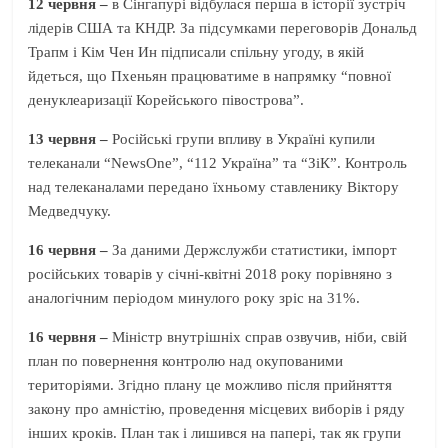
12 червня –
в Сінгапурі відбулася перша в історії зустріч
лідерів США та КНДР. За підсумками переговорів Дональд
Трапм і Кім Чен Ин підписали спільну угоду, в якій
йдеться, що Пхеньян працюватиме в напрямку “повної
денуклеаризації Корейського півострова”.
13 червня –
Російські групи впливу в Україні купили
телеканали “NewsOne”, “112 Україна” та “ЗіК”. Контроль
над телеканалами передано їхньому ставленику Віктору
Медведчуку.
16 червня –
За даними Держслужби статистики, імпорт
російських товарів у січні-квітні 2018 року порівняно з
аналогічним періодом минулого року зріс на 31%.
16 червня –
Міністр внутрішніх справ озвучив, ніби, свій
план по повернення контролю над окупованими
територіями. Згідно плану це можливо після прийняття
закону про амністію, проведення місцевих виборів і ряду
інших кроків. План так і лишився на папері, так як групи