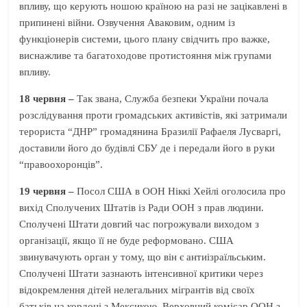
впливу, що керують ношою країною на разі не зацікавлені в
припинені війни. Озвучення Аваковим, одним із
функціонерів системи, цього плану свідчить про важке,
виснажливе та багатоходове протистояння між групами
впливу.
18 червня –
Так звана, Служба безпеки України почала
розслідування проти громадських активістів, які затримали
терориста “ДНР” громадянина Бразилії Рафаеля Лусваргі,
доставили його до будівлі СБУ де і передали його в руки
“правоохоронців”.
19 червня –
Посол США в ООН Ніккі Хейлі оголосила про
вихід Сполучених Штатів із Ради ООН з прав людини.
Сполучені Штати довгий час погрожували виходом з
організації, якщо її не буде реформовано. США
звинувачують орган у тому, що він є антиізраїльським.
Сполучені Штати зазнають інтенсивної критики через
відокремлення дітей нелегальних мігрантів від своїх
батьків на кордоні з Мексикою. Верховний комісар ООН з