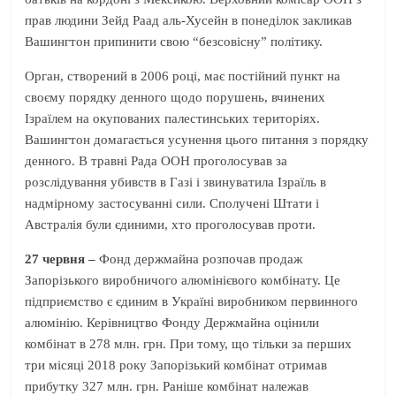
прав людини Зейд Раад аль-Хусейн в понеділок закликав
Вашингтон припинити свою “безсовісну” політику.
Орган, створений в 2006 році, має постійний пункт на
своєму порядку денного щодо порушень, вчинених
Ізраїлем на окупованих палестинських територіях.
Вашингтон домагається усунення цього питання з порядку
денного. В травні Рада ООН проголосував за
розслідування убивств в Газі і звинуватила Ізраїль в
надмірному застосуванні сили. Сполучені Штати і
Австралія були єдиними, хто проголосував проти.
27 червня –
Фонд держмайна розпочав продаж
Запорізького виробничого алюмінієвого комбінату. Це
підприємство є єдиним в Україні виробником первинного
алюмінію. Керівництво Фонду Держмайна оцінили
комбінат в 278 млн. грн. При тому, що тільки за перших
три місяці 2018 року Запорізький комбінат отримав
прибутку 327 млн. грн. Раніше комбінат належав