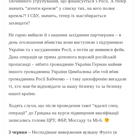
злочинного угрупування, що фінансується з Росії. А тепер
значить “агенти кремля” у списку тих, на кого полює
кремль?! І СБУ, значить, тепер їх має/збирається
захищати?
Не гарно вийшло й з нашими західними партнерами – в
день оголошення вбивства вони виступили з підтримкою
України та з засудженням Росії, а потім це виявився фейк.
Дана операція це пряма допомога ворожій російській
пропаганді – нібито громадянин України Герман найняв
іншого громадянина України Цимбалюка аби той вбив
громадянина Росії Бабченко – і таку шизофренію вигадали
ті, хто мав би відповідати за нашу безпеку та за безпеку
нашої країни.
Ходять слухи, що після проведення такої “вдалої спец.
операції” до Грицака на курси підвищення кваліфікації
записались голови ЦРУ, ФБР, Моссаду та Мі-6.
3 червня –
Несподіване виверження вулкану Фуего (в