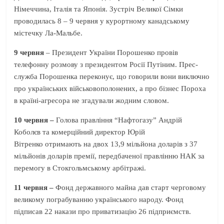
Німеччина, Італія та Японія. Зустріч Великої Сімки
проводилась 8 – 9 червня у курортному канадському
містечку Ла-Мальбе.
9 червня
– Президент України Порошенко провів
телефонну розмову з президентом Росії Путіним. Прес-
служба Порошенка переконує, що говорили вони виключно
про українських військовополонених, а про бізнес Пороха
в країні-агресора не згадували жодним словом.
10 червня –
Голова правління “Нафтогазу” Андрій
Коболєв та комерційний директор Юрій
Вітренко отримають на двох 13,9 мільйона доларів з 37
мільйонів доларів премії, передбаченої правлінню НАК за
перемогу в Стокгольмському арбітражі.
11 червня –
Фонд державного майна дав старт черговому
великому пограбуванню українського народу. Фонд
підписав 22 накази про приватизацію 26 підприємств.