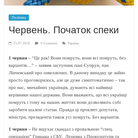
Політика
Червень. Початок спеки
25.07.2018
0 Comment
Україна
1 червня –
“Це рак! Вони помруть, вони всі помруть, без
варіантів…” – заявив заступник пані Супрун, пан
Лінчевський про онкохвоних. В даному випадку це лайно
просто проговорилось, але це дуже симптоматично – так
про нас, звичайних українців, думають всі найвищі
керівники нашої держави. Вони вважають, що всі українці
помруть і тому на наших життях вони дозволяють собі
заробити шалені статки. Правда ці прокляті депутати,
міністри, президенти також усі помруть. Без варіантів.
1 червня –
Не вщухає скандал з провальною “спец.
операцією” Грицака з СБУ, Луценка з Прокуратури та