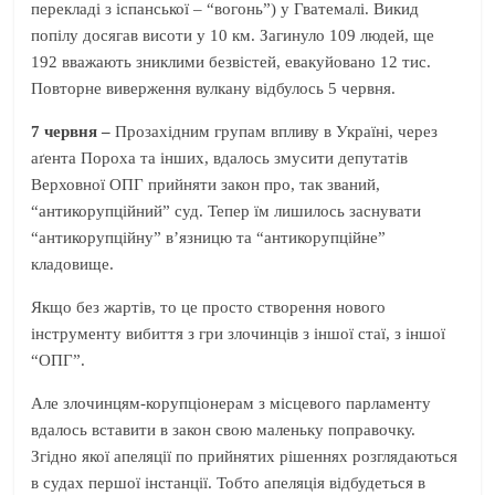
перекладі з іспанської – “вогонь”) у Гватемалі. Викид
попілу досягав висоти у 10 км. Загинуло 109 людей, ще
192 вважають зниклими безвістей, евакуйовано 12 тис.
Повторне виверження вулкану відбулось 5 червня.
7 червня –
Прозахідним групам впливу в Україні, через
аґента Пороха та інших, вдалось змусити депутатів
Верховної ОПГ прийняти закон про, так званий,
“антикорупційний” суд. Тепер їм лишилось заснувати
“антикорупційну” в’язницю та “антикорупційне”
кладовище.
Якщо без жартів, то це просто створення нового
інструменту вибиття з гри злочинців з іншої стаї, з іншої
“ОПГ”.
Але злочинцям-корупціонерам з місцевого парламенту
вдалось вставити в закон свою маленьку поправочку.
Згідно якої апеляції по прийнятих рішеннях розглядаються
в судах першої інстанції. Тобто апеляція відбудеться в