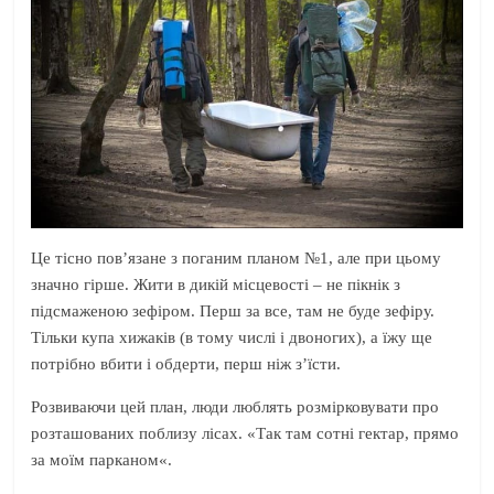
Це тісно пов’язане з поганим планом №1, але при цьому
значно гірше. Жити в дикій місцевості – не пікнік з
підсмаженою зефіром. Перш за все, там не буде зефіру.
Тільки купа хижаків (в тому числі і двоногих), а їжу ще
потрібно вбити і обдерти, перш ніж з’їсти.
Розвиваючи цей план, люди люблять розмірковувати про
розташованих поблизу лісах. «Так там сотні гектар, прямо
за моїм парканом«.