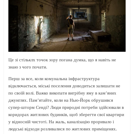
Це зі стільклх точок зору погана думка, що я навіть не
знаю з чого почати.
Перш за все, коли комунальна інфраструктура
відключається, міські поселення доводиться залишати не
по своїй волі. Важко викопати вигрібну яму в кам’яних
джунглях. Пам’ятайте, коли на Нью-Йорк обрушився
супер-шторм Сенді? Люди природні потреби здійсювали в
коридорах житлових будинків, щоб зберегти свої квартири
у відносній чистоті. На жаль, каналізацію проривало і
людські відходи розливалися по житлових приміщенях.