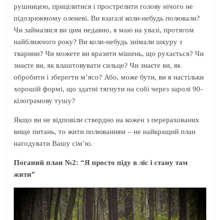
рушницею, прицілитися і прострелити голову нічого не
підозрюючому оленеві. Ви взагалі коли-небудь полювали?
Чи займалися ви цим недавно, я маю на увазі, протягом
найближчого року? Ви коли-небудь знімали шкуру з
тварини? Чи можете ви вразити мішень, що рухається? Чи
знаєте ви, як влаштовувати сильце? Чи знаєте ви, як
обробити і зберегти м’ясо? Або, може бути, ви в настільки
хорошій формі, що здатні тягнути на собі через заролі 90-
кілограмову тушу?
Якщо ви не відповіли ствердно на кожен з перерахованих
вище питань, то жити полюванням – не найкращий план
нагодувати Вашу сім’ю.
Поганий план №2: “Я просто піду в ліс і стану там
жити”