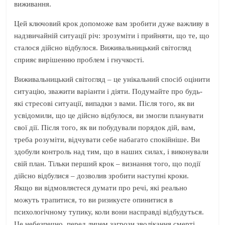
виживання.
Цей ключовий крок допоможе вам зробити дуже важливу в
надзвичайній ситуації річ: зрозуміти і прийняти, що те, що
сталося дійсно відбулося. Виживальницький світогляд
сприяє вирішенню проблем і гнучкості.
Виживальницький світогляд – це унікальний спосіб оцінити
ситуацію, зважити варіанти і діяти. Подумайте про будь-
які стресові ситуації, випадки з вами. Після того, як ви
усвідомили, що це дійсно відбулося, ви змогли планувати
свої дії. Після того, як ви побудували порядок дій, вам,
треба розуміти, відчувати себе набагато спокійніше. Ви
здобули контроль над тим, що в наших силах, і виконували
свій план. Тільки перший крок – визнання того, що події
дійсно відбулися – дозволив зробити наступні кроки.
Якщо ви відмовляєтеся думати про речі, які реально
можуть трапитися, то ви ризикуєте опинитися в
психологічному тупику, коли вони насправді відбудуться.
Це небезпечно, перед лицем загрози зволікання смерті