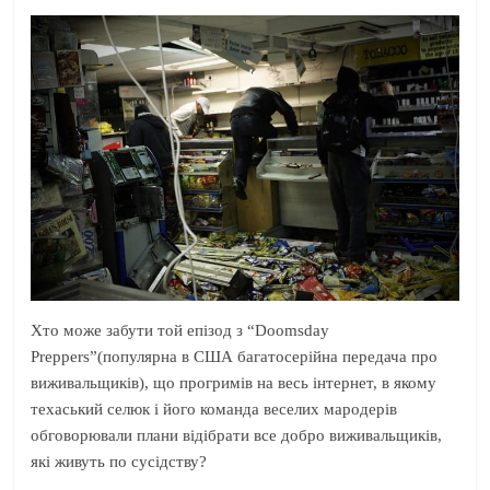
Хто може забути той епізод з “Doomsday
Preppers”(популярна в США багатосерійна передача про
виживальщиків), що прогримів на весь інтернет, в якому
техаський селюк і його команда веселих мародерів
обговорювали плани відібрати все добро виживальщиків,
які живуть по сусідству?