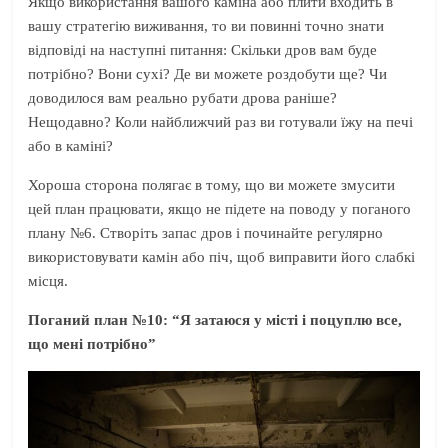
Якщо використання вашого каміна або плити входить в
вашу стратегію виживання, то ви повинні точно знати
відповіді на наступні питання: Скільки дров вам буде
потрібно? Вони сухі? Де ви можете роздобути ще? Чи
доводилося вам реально рубати дрова раніше?
Нещодавно? Коли найближчий раз ви готували їжу на печі
або в каміні?
Хороша сторона полягає в тому, що ви можете змусити
цей план працювати, якщо не підете на поводу у поганого
плану №6. Створіть запас дров і починайте регулярно
використовувати камін або піч, щоб виправити його слабкі
місця.
Поганий план №10: “Я затаюся у місті і поцуплю все,
що мені потрібно”