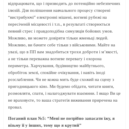
відпрацювати, що і призводить до потенційно небезпечних
ілюзій. Для поліпшення навчального процесу створені
“вистрибуючі” електронні мішені, вогневі рубежі на
пересіченій місцевості і т.п., в результаті створюється
певний стрес і правдоподібна симуляція бойових умов.
Можливо, ви можете довіряти тільки жменьці людей.
Можливо, ви бачите себе тільки з військовими. Майте на
увазі, що в ПП вам знадобиться трохи доброти і м’якості,
а не тільки переважна вогневе перевагу і охорона
периметра. Харчування, будівництво майбутнього,
обробіток землі, спокійне очікування, і навіть іноді
розслаблення. Чи не кожна мить буде схожий на сцену з
пригодницького кіно. Ми будемо обідати, читати книги,
розмовляти, спати, і налагоджувати взаємини. І якщо Ви це
не враховуєте, то ваша стратегія виживання приречена на
провал.
Поганий план №5: “Мені не потрібно запасати їжу, я
візьму її у інших, тому що я крутий”