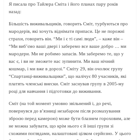
Я писала про Тайлера Сміта і його планах пару років
назад:
Більшість виживальщиків, говорить Сміт, турбуються про
мародерів, які хочуть віднімати припаси. Це не порожні
страхи, говорить він. “Ми і є ті самі люди”, – каже він –
“Ми виб’ємо ваші двері і заберемо все ваше добро … ми
мародери. Ми не робимо запасів. Ми заберемо те, що у
вас є, і ви не зможете нас зупинити. Ми ваш нічний
кошмар, і ми вже в дорозі.” Сміту 29, він очолює групу
“Спартанці-виживальщики”, що налічує 80 учасників, які
платять членські внески. Сміт заснував групу в 2005-му
році для навчання і підготовки до виживання.
Сміт (на той момент умовно звільнений і, до речі,
повернувся до в’язниці незабаром після розмахування
зброєю перед камерою) може бути блазнем гороховим, але
не можна забувати, що крім нього є й інші групи зі
схожими поглядами, налаштовані цілком серйозно. У цього