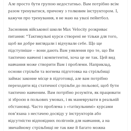
Але просто бути групою недостатньо. Вам потрібно всім
разом тренуватися, причому з толковим інструктором. І,
кажучи про тренування, я не маю на увазі пейнтбол.
Засновник військової школи Max Velocity розкриває
питання: “Тактикульні курси створені не тільки для того,
щоб ви добре виглядали і відчували себе. Що ще
підступніше – вони дають Вам уявлення про те, що Ви
тактично навчені і компетентні, хоча це не так. Цей вид
навчання може створити Вам і проблеми. Наприклад,
основи стрільби та вогнева підготовка на стрільбищі
займає законне місце в підготовці, але вам потрібно
переходити від статичної стрільби до польової, щоб бути
тактично навченим. Вам потрібно розуміти, як працювати
зі зброєю в польових умовах, і як маневрувати в реальній
обстановці. Часто проблема з «татікульнимі» курсами
пов’язана з нестачею досвіду у інструкторів або
відсутністю відповідних полігонів для навчання, а на
звичайному стрільбищі не так вже й багато можна