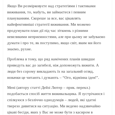
Якщо Ви розмірковуєте над стратегіями і тактиками
виживання, то, мабуть, ви займаєтеся і певним
плануванням. Скореше за все, вас цікавлять
найефективніші стратегії виживання. Ми можемо
продумувати план дії під час зіткнень з різними
невеликими неприємностями, але при цьому не забуваємо
думати і про те, як поступимо, якщо світ, яким ми його
знаємо, рухне.
Проблема в тому, що ряд намічених планів швидше
приведуть вас до загибелі, ніж допоможуть вижити. А
люди без сорому викладають їх на загальний огляд,
новачки це читають і думають – “Ого, відмінна ідея!”.
Мені (автору статті Дейзі Лютер – прик. перекл.)
подобається спосіб життя виживальщика. Я зустрічаюся і
спілкуюся з безліччю однодумців – людей, які здатні
тверезо дивитися на ситуацію. Ми ведемо надзвичайно
цікаві бесіди, яких у Вас не може бути з касиром в