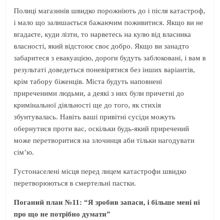
Полиці магазинів швидко порожніють до і після катастроф,
і мало що залишається бажаючим поживитися. Якщо ви не
вгадаєте, куди лізти, то нарветесь на кулю від власника
власності, який відстоює своє добро. Якщо ви занадто
забаритеся з евакуацією, дороги будуть заблоковані, і вам в
результаті доведеться поневірятися без інших варіантів,
крім табору біженців. Міста будуть наповнені
приреченими людьми, а деякі з них були причетні до
кримінальної діяльності ще до того, як стихія
збунтувалась. Навіть ваші привітні сусіди можуть
обернутися проти вас, оскільки будь-який приречений
може перетворитися на злочинця аби тільки нагодувати
сім’ю.
Густонаселені місця перед лицем катастрофи швидко
перетворюються в смертельні пастки.
Поганий план №11: “Я зробив запаси, і більше мені ні
про що не потрібно думати”