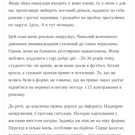
Якщо піша евакуація входить у ваші плани, то у мене є для
вас пропозиція: виберіть погожий деньок, надіньте на себе
рюкзак і зручні черевики, і рушайте на пробну прогулянку
по окрузі. Ідіть. А я тут почекаю.
Цей план мене реально напружує. Чималий контингент
диванних виживальщиків схильний до таких міркувань.
Однак, вони не бажають регулярних навантажень. Вони
люблять згадувати старі добрі дні – 20-30 років тому,
студентство чи армію, коли вони грали в футбол, бігали
кроси, а сержант кричав прямо в потилицю. Те, що ви
колись були в формі, не означає, що ви прямо зараз здатні
піднятися на перевал в погану погоду з 25 кілограмами в
рюкзаку.
До речі, це класична пряма дорога до інфаркту. Надмірне
напруження. Стресова ситуація. Похідне харчування з
високим вмістом натрію. Індивід аж ніяк не на піку форми.
Перехід в кілька миль, особливо на підйом. Серце калатає,