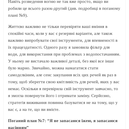
Навіть розведення вогню не так вже просто, якщо ви
робили це всього разок-другий (див. подробиці в поганому
плані №9).
Життєво важливо не тільки перевіряти ваші вміння в
спокійні часи, коли у вас є резервні варіанти, але також
важливо випробувати свої інструменти, для впевненості в
їх працездатності. Одного разу я замовила фільтр для
води, для використання при проблемах з водопостачанням.
У ньому не вистачало важливої деталі, без якої все інше
було марно. Звичайно, можна намагатися стати
самодєлкіним, але сенс закупання всіх цих речей як раз в
тому, щоб зберегти свою кмітливість для речей, яких у вас
немає. Оскільки я перевірила свій інструмент завчасно, то
я змогла повернути його і отримати заміну. Серйозно,
стратегія виживання повинна базуватися не на тому, що у
вас є, а на те, що ви вмієте.
Поганий план №7: “Я не запасаюся їжею, я запасаюся
насінням”