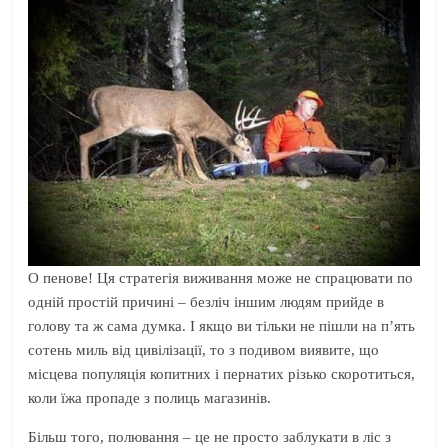
О пенове! Ця стратегія виживання може не спрацювати по
одній простій причині – безліч іншим людям прийде в
голову та ж сама думка. І якщо ви тільки не пішли на п’ять
сотень миль від цивілізації, то з подивом виявите, що
місцева популяція копитних і пернатих різько скоротиться,
коли їжа пропаде з полиць магазинів.
Більш того, полювання – це не просто заблукати в ліс з