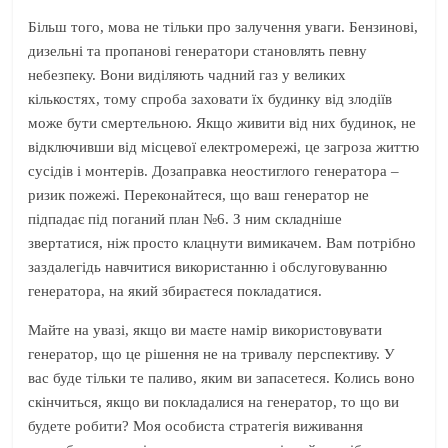
Більш того, мова не тільки про залучення уваги. Бензинові,
дизельні та пропанові генератори становлять певну
небезпеку. Вони виділяють чадний газ у великих
кількостях, тому спроба заховати їх будинку від злодіїв
може бути смертельною. Якщо живити від них будинок, не
відключивши від місцевої електромережі, це загроза життю
сусідів і монтерів. Дозаправка неостиглого генератора –
ризик пожежі. Переконайтеся, що ваш генератор не
підпадає під поганий план №6. З ним складніше
звертатися, ніж просто клацнути вимикачем. Вам потрібно
заздалегідь навчитися використанню і обслуговуванню
генератора, на який збираєтеся покладатися.
Майте на увазі, якщо ви маєте намір використовувати
генератор, що це рішення не на тривалу перспективу. У
вас буде тільки те паливо, яким ви запасетеся. Колись воно
скінчиться, якщо ви покладалися на генератор, то що ви
будете робити? Моя особиста стратегія виживання