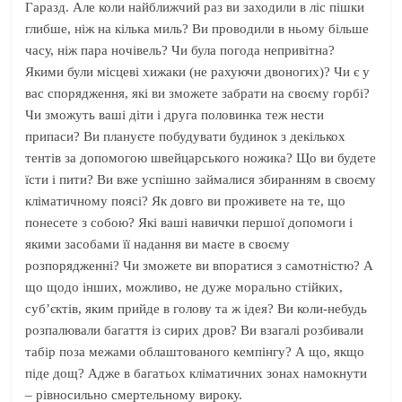
Гаразд. Але коли найближчий раз ви заходили в ліс пішки
глибше, ніж на кілька миль? Ви проводили в ньому більше
часу, ніж пара ночівель? Чи була погода непривітна?
Якими були місцеві хижаки (не рахуючи двоногих)? Чи є у
вас спорядження, які ви зможете забрати на своєму горбі?
Чи зможуть ваші діти і друга половинка теж нести
припаси? Ви плануєте побудувати будинок з декількох
тентів за допомогою швейцарського ножика? Що ви будете
їсти і пити? Ви вже успішно займалися збиранням в своєму
кліматичному поясі? Як довго ви проживете на те, що
понесете з собою? Які ваші навички першої допомоги і
якими засобами її надання ви маєте в своєму
розпорядженні? Чи зможете ви впоратися з самотністю? А
що щодо інших, можливо, не дуже морально стійких,
суб’єктів, яким прийде в голову та ж ідея? Ви коли-небудь
розпалювали багаття із сирих дров? Ви взагалі розбивали
табір поза межами облаштованого кемпінгу? А що, якщо
піде дощ? Адже в багатьох кліматичних зонах намокнути
– рівносильно смертельному вироку.