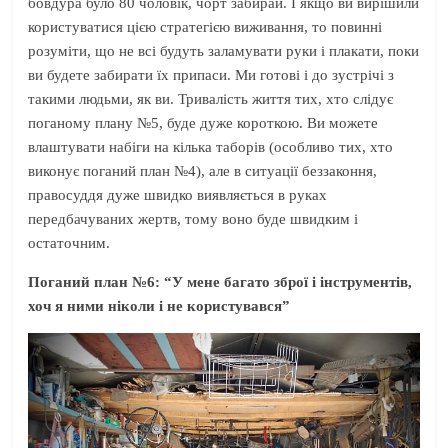
бовдура було 80 чоловік, чорт забирай. І якщо ви вирішили
користуватися цією стратегією виживання, то повинні
розуміти, що не всі будуть заламувати руки і плакати, поки
ви будете забирати їх припаси. Ми готові і до зустрічі з
такими людьми, як ви. Тривалість життя тих, хто слідує
поганому плану №5, буде дуже короткою. Ви можете
влаштувати набіги на кілька таборів (особливо тих, хто
виконує поганий план №4), але в ситуації беззаконня,
правосуддя дуже швидко виявляється в руках
передбачуваних жертв, тому воно буде швидким і
остаточним.
Поганий план №6: “У мене багато зброї і інструментів,
хоч я ними ніколи і не користувався”