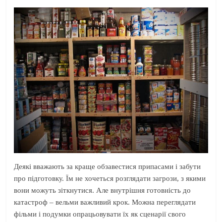
Деякі вважають за краще обзавестися припасами і забути
про підготовку. Їм не хочеться розглядати загрози, з якими
вони можуть зіткнутися. Але внутрішня готовність до
катастроф – вельми важливий крок. Можна переглядати
фільми і подумки опрацьовувати їх як сценарії свого