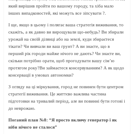
який вирішив пройти по вашому городу, та хіба мало
інших випадковостей, які можуть все зіпсувати ?.
І ще, якщо в цьому і полягає ваша стратегія виживання, то
скажіть, а як давно ви вирощували що-небудь? Ви збирали
урожай на своїй ділянці або на землі, куди збираєтеся
тікати? Чи вивчали ви ваш грунт? А ви знаєте, що в
перший рік городи майже нічого не дають? Чи знаєте ви,
скільки потрібно орати, щоб прогодувати вашу сім’ю
протягом року?Ви займаєтеся консервуванням? А як щодо
консервації в умовах автономки?
З огляду на ці міркування, город не повинен бути центром
стратегії виживання. Це життєво важлива частина
підготовки на тривалий період, але ви повинні бути готові і
до неврожаю.
Поганий план №8: “Я просто включу генератор і як
ніби нічого не сталося”