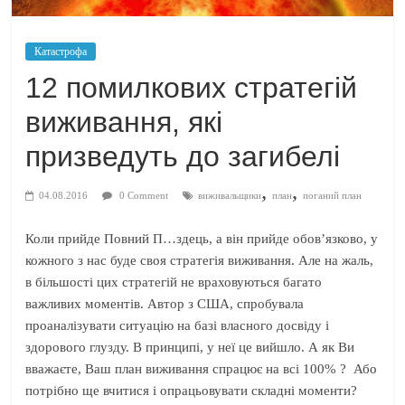
Катастрофа
12 помилкових стратегій
виживання, які
призведуть до загибелі
,
,
04.08.2016
0 Comment
виживальщики
план
поганий план
Коли прийде Повний П…здець, а він прийде обов’язково, у
кожного з нас буде своя стратегія виживання. Але на жаль,
в більшості цих стратегій не враховуються багато
важливих моментів. Автор з США, спробувала
проаналізувати ситуацію на базі власного досвіду і
здорового глузду.
В принципі, у неї це вийшло. А як Ви
вважаєте, Ваш план виживання спрацює на всі 100% ? Або
потрібно ще вчитися і опрацьовувати складні моменти?