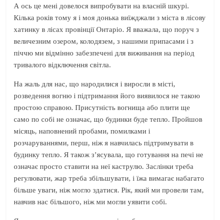
А ось це мені довелося випробувати на власній шкурі.
Кілька років тому я і моя донька виїжджали з міста в лісову
хатинку в лісах провінції Онтаріо. Я вважала, що поруч з
величезним озером, колодязем, з нашими припасами і з
піччю ми відмінно забезпечені для виживання на період
тривалого відключення світла.
На жаль для нас, що народилися і виросли в місті,
розведення вогню і підтримання його виявилося не такою
простою справою. Присутність вогнища або плити ще
само по собі не означає, що будинки буде тепло. Пройшов
місяць, наповнений пробами, помилками і
розчаруваннями, перш, ніж я навчилась підтримувати в
будинку тепло. Я також з’ясувала, що готування на печі не
означає просто ставити на неї каструлю. Заслінки треба
регулювати, жар треба збільшувати, і їжа вимагає набагато
більше уваги, ніж могло здатися. Рік, який ми провели там,
навчив нас більшого, ніж ми могли уявити собі.