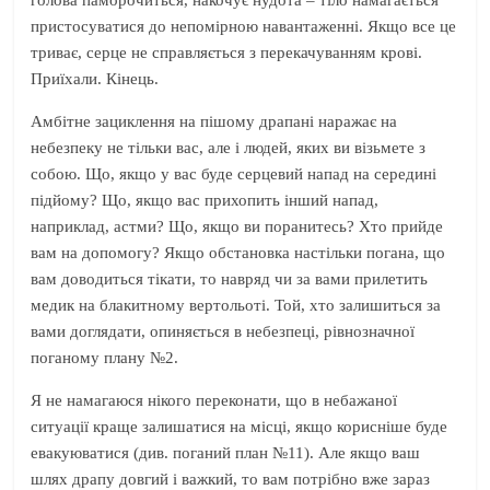
голова паморочиться, накочує нудота – тіло намагається
пристосуватися до непомірною навантаженні. Якщо все це
триває, серце не справляється з перекачуванням крові.
Приїхали. Кінець.
Амбітне зациклення на пішому драпані наражає на
небезпеку не тільки вас, але і людей, яких ви візьмете з
собою. Що, якщо у вас буде серцевий напад на середині
підйому? Що, якщо вас прихопить інший напад,
наприклад, астми? Що, якщо ви поранитесь? Хто прийде
вам на допомогу? Якщо обстановка настільки погана, що
вам доводиться тікати, то навряд чи за вами прилетить
медик на блакитному вертольоті. Той, хто залишиться за
вами доглядати, опиняється в небезпеці, рівнозначної
поганому плану №2.
Я не намагаюся нікого переконати, що в небажаної
ситуації краще залишатися на місці, якщо корисніше буде
евакуюватися (див. поганий план №11). Але якщо ваш
шлях драпу довгий і важкий, то вам потрібно вже зараз