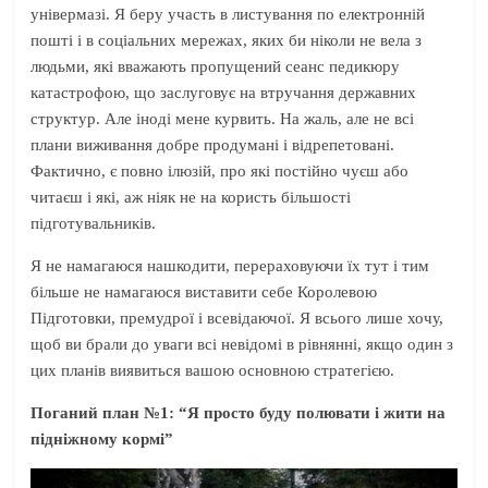
універмазі. Я беру участь в листування по електронній
пошті і в соціальних мережах, яких би ніколи не вела з
людьми, які вважають пропущений сеанс педикюру
катастрофою, що заслуговує на втручання державних
структур. Але іноді мене курвить. На жаль, але не всі
плани виживання добре продумані і відрепетовані.
Фактично, є повно ілюзій, про які постійно чуєш або
читаєш і які, аж ніяк не на користь більшості
підготувальників.
Я не намагаюся нашкодити, перераховуючи їх тут і тим
більше не намагаюся виставити себе Королевою
Підготовки, премудрої і всевідаючої. Я всього лише хочу,
щоб ви брали до уваги всі невідомі в рівнянні, якщо один з
цих планів виявиться вашою основною стратегією.
Поганий план №1: “Я просто буду полювати і жити на
підніжному кормі”