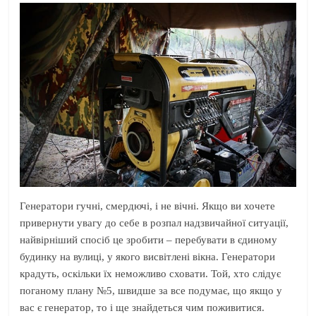
Генератори гучні, смердючі, і не вічні. Якщо ви хочете
привернути увагу до себе в розпал надзвичайної ситуації,
найвірніший спосіб це зробити – перебувати в єдиному
будинку на вулиці, у якого висвітлені вікна. Генератори
крадуть, оскільки їх неможливо сховати. Той, хто слідує
поганому плану №5, швидше за все подумає, що якщо у
вас є генератор, то і ще знайдеться чим поживитися.