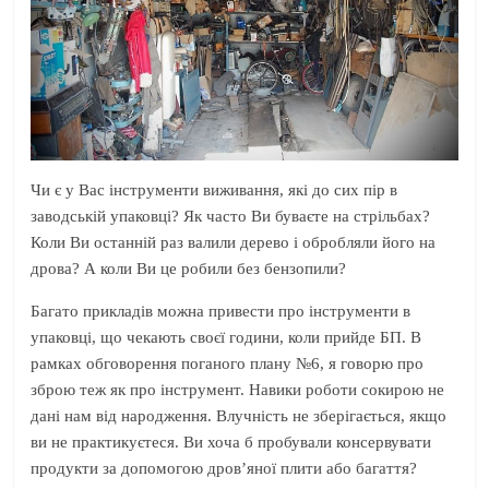
Чи є у Вас інструменти виживання, які до сих пір в
заводській упаковці? Як часто Ви буваєте на стрільбах?
Коли Ви останній раз валили дерево і обробляли його на
дрова? А коли Ви це робили без бензопили?
Багато прикладів можна привести про інструменти в
упаковці, що чекають своєї години, коли прийде БП. В
рамках обговорення поганого плану №6, я говорю про
зброю теж як про інструмент. Навики роботи сокирою не
дані нам від народження. Влучність не зберігається, якщо
ви не практикуєтеся. Ви хоча б пробували консервувати
продукти за допомогою дров’яної плити або багаття?