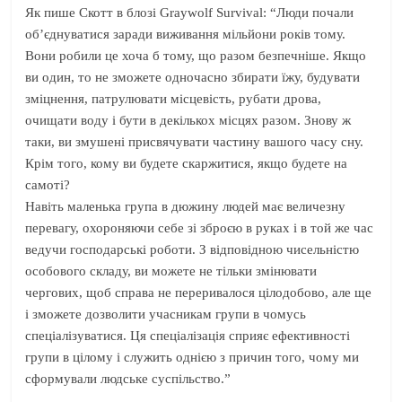
Як пише Скотт в блозі Graywolf Survival: “Люди почали
об’єднуватися заради виживання мільйони років тому.
Вони робили це хоча б тому, що разом безпечніше. Якщо
ви один, то не зможете одночасно збирати їжу, будувати
зміцнення, патрулювати місцевість, рубати дрова,
очищати воду і бути в декількох місцях разом. Знову ж
таки, ви змушені присвячувати частину вашого часу сну.
Крім того, кому ви будете скаржитися, якщо будете на
самоті?
Навіть маленька група в дюжину людей має величезну
перевагу, охороняючи себе зі зброєю в руках і в той же час
ведучи господарські роботи. З відповідною чисельністю
особового складу, ви можете не тільки змінювати
чергових, щоб справа не переривалося цілодобово, але ще
і зможете дозволити учасникам групи в чомусь
спеціалізуватися. Ця спеціалізація сприяє ефективності
групи в цілому і служить однією з причин того, чому ми
сформували людське суспільство.”