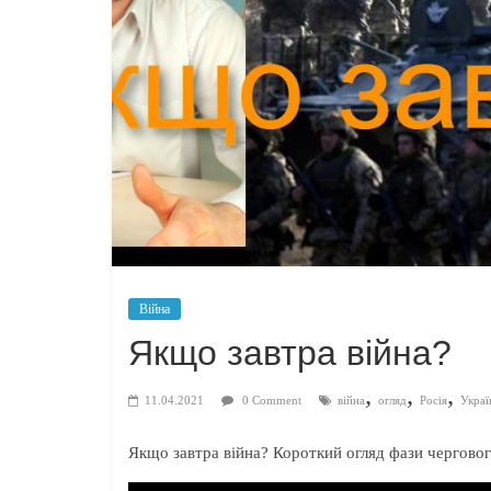
Війна
Якщо завтра війна?
,
,
,
11.04.2021
0 Comment
війна
огляд
Росія
Украї
Якщо завтра війна? Короткий огляд фази чергового