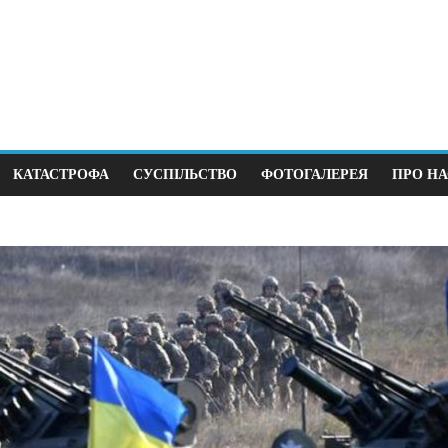
КАТАСТРОФА
СУСПІЛЬСТВО
ФОТОГАЛЕРЕЯ
ПРО НА
Суспільство
 крок до виборів під
В Німеччині 38 зґва
йни
щодня
0
12.04.2026
0