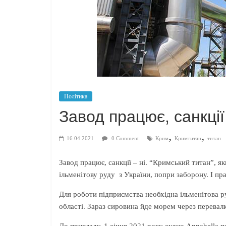
Політика
Завод працює, санкції
,
,
16.04.2021
0 Comment
Крим
Кримтитан
титан
Завод працює, санкції – ні. “Кримський титан”, 
ільменітову руду з України, попри заборону. І пр
Для роботи підприємства необхідна ільменітова ру
області. Зараз сировина йде морем через перевалк