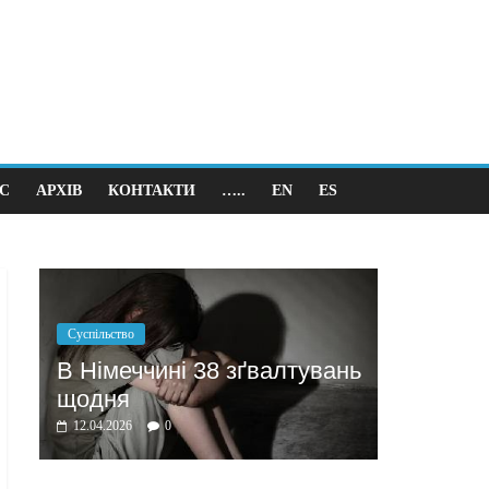
С
АРХІВ
КОНТАКТИ
…..
EN
ES
Політика
Бажання заробити мотивує
 зґвалтувань
домовлятись
03.04.2026
0