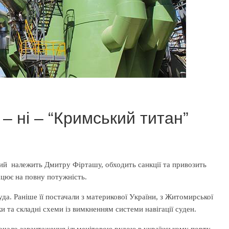
 – ні – “Кримський титан”
який належить Дмитру Фірташу, обходить санкції та привозить
ацює на повну потужність.
да. Раніше її постачали з материкової України, з Житомирської
и та складні схеми із вимкненням системи навігації суден.