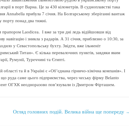
почало завантаження ільменітовою рудою в українському порту
гарії в порт Варна. Це за 430 кілометрів. В судноплавстві така
ня Annabella прибула 7 січня. На Болгарському зберіганні вантаж
 у порту понад два тижні.
 прапором Laodicea. І вже за три дні ледь відійшовши від
у навігацію і зникла з радарів. А 31 січня, приблизно о 10:30, за
ходило у Севастопольську бухту. Звідти, вже ільменіт
Кримський Титан». Є кілька перевалочних пунктів, завдяки яким
арії, Румунії, Туреччині та Єгипті.
області та й в Україні є «Об’єднана гірничо-хімічна компанія». І
е, що руда саме цього підприємства, через чеську фірму Belanto
жмент ОГХК неодноразово пов’язували із Дмитром Фірташем.
Огляд головних подій. Велика війна ще попереду