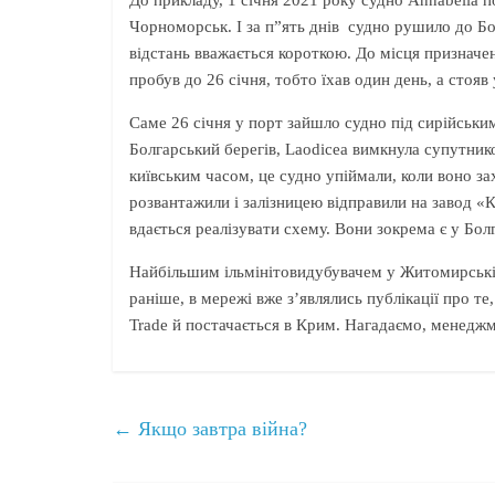
До прикладу, 1 січня 2021 року судно Annabella 
Чорноморськ. І за п”ять днів судно рушило до Бол
відстань вважається короткою. До місця призначен
пробув до 26 січня, тобто їхав один день, а стояв
Саме 26 січня у порт зайшло судно під сирійським
Болгарський берегів, Laodicea вимкнула супутников
київським часом, це судно упіймали, коли воно за
розвантажили і залізницею відправили на завод «
вдається реалізувати схему. Вони зокрема є у Болг
Найбільшим ільмінітовидубувачем у Житомирській 
раніше, в мережі вже з’являлись публікації про т
Trade й постачається в Крим. Нагадаємо, менед
←
Якщо завтра війна?