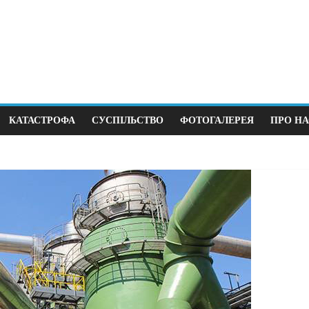
КАТАСТРОФА
СУСПІЛЬСТВО
ФОТОГАЛЕРЕЯ
ПРО НА
олітика
Суспільство
ерший крок до виборів під
В Німеччині 38
ас війни
щодня
23.12.2025
0
12.04.2026
0