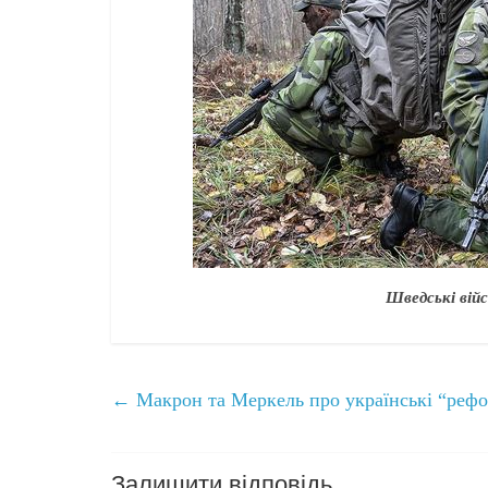
Шведські вій
←
Макрон та Меркель про українські “реф
Залишити відповідь