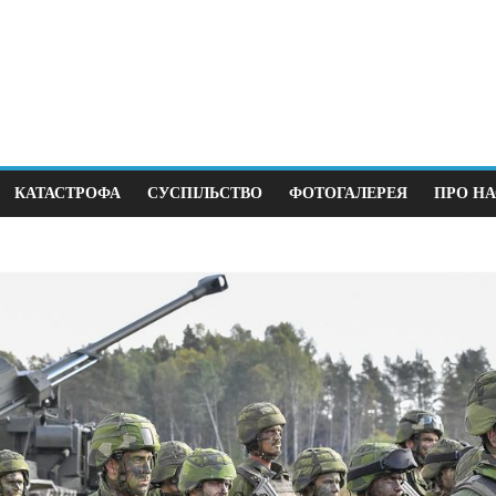
КАТАСТРОФА
СУСПІЛЬСТВО
ФОТОГАЛЕРЕЯ
ПРО НА
тика
Суспільство
ший крок до виборів під
В Німеччині 38 з
 війни
щодня
12.2025
0
12.04.2026
0