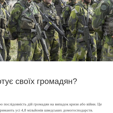
отує своїх громадян?
о послідовність дій громадян на випадок кризи або війни. Це
тримають усі 4,8 мільйонів шведських домогосподарств.