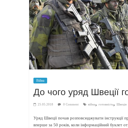
Війна
До чого уряд Швеції г
,
,
25.05.2018
0 Comment
війна
готовність
Швеція
Уряд Швеції почав розповсюджувати інструкції пр
вперше за 50 років, коли інформаційний буклет о