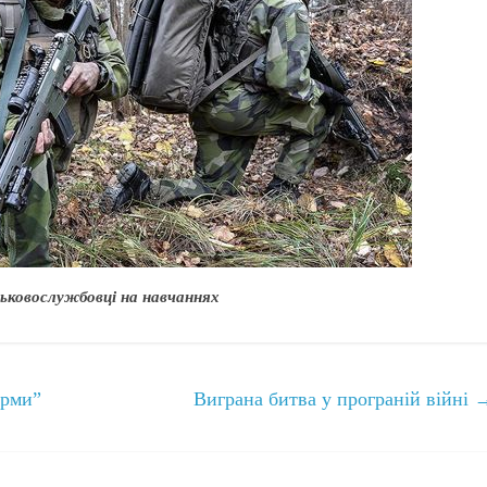
ськовослужбовці на навчаннях
орми”
Виграна битва у програній війні