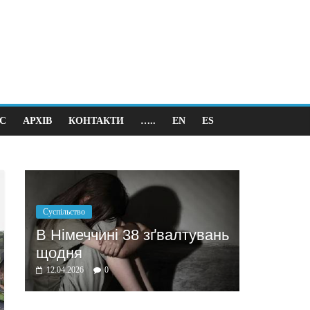
С
АРХІВ
КОНТАКТИ
…..
EN
ES
Політика
Бажання заробити мотивує
ґвалтувань
домовлятись
03.04.2026
0