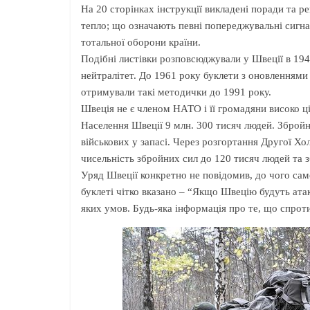
На 20 сторінках інструкції викладені поради та ре
тепло; що означають певні попереджувальні сигн
тотальної оборони країни.
Подібні листівки розповсюджували у Швеції в 1943 
нейтралітет. До 1961 року буклети з оновленнями 
отримували такі методички до 1991 року.
Швеція не є членом НАТО і її громадяни високо ці
Населення Швеції 9 млн. 300 тисяч людей. Збройн
військових у запасі. Через розгортання Другої Х
чисельність збройних сил до 120 тисяч людей та з
Уряд Швеції конкретно не повідомив, до чого саме
буклеті чітко вказано – “Якщо Швецію будуть ата
яких умов. Будь-яка інформація про те, що спрот