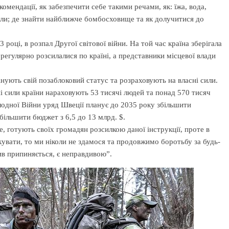
комендації, як забезпечити себе такими речами, як: їжа, вода,
али; де знайти найближче бомбосховище та як долучитися до
році, в розпал Другої світової війни. На той час країна зберігала
регулярно розсилалися по країні, а представники місцевої влади
нують свій позаблоковий статус та розраховують на власні сили.
і сили країни нараховують 53 тисячі людей та понад 570 тисяч
олодної Війни уряд Швеції планує до 2035 року збільшити
більшити бюджет з 6,5 до 13 млрд. $.
, готують своїх громадян розсилкою даної інструкції, проте в
кувати, то ми ніколи не здамося та продовжимо боротьбу за будь-
ив припиняється, є неправдивою”.