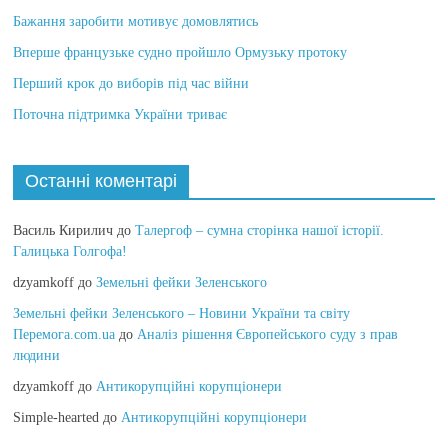
Бажання заробити мотивує домовлятись
Вперше французьке судно пройшло Ормузьку протоку
Перший крок до виборів під час війни
Поточна підтримка України триває
Останні коментарі
Василь Кирилич
до
Талергоф – сумна сторінка нашої історії.
Галицька Голгофа!
dzyamkoff
до
Земельні фейки Зеленського
Земельні фейки Зеленського – Новини України та світу
Перемога.com.ua
до
Аналіз рішення Європейського суду з прав
людини
dzyamkoff
до
Антикорупційні корупціонери
Simple-hearted
до
Антикорупційні корупціонери