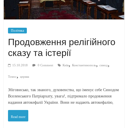
Політика
Продовження релігійного
сказу та істерії
,
,
,
15.10.2018
0 Comment
Київ
Константинополь
синод
,
Томос
церква
Збіговисько, так званого, духовенства, що іменує себе Синодом
Вселенського Патріархату, увага!, підтримало продовження
надання автокефалії України. Вони не надають автокефалію,
Read more