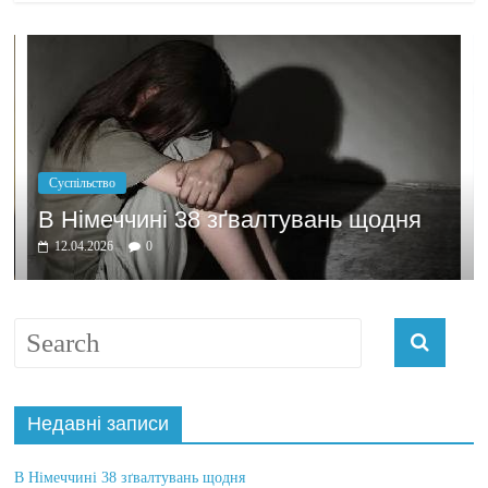
Політика
Бажання за
ині 38 зґвалтувань щодня
домовляти
0
03.04.2026
0
Недавні записи
В Німеччині 38 зґвалтувань щодня