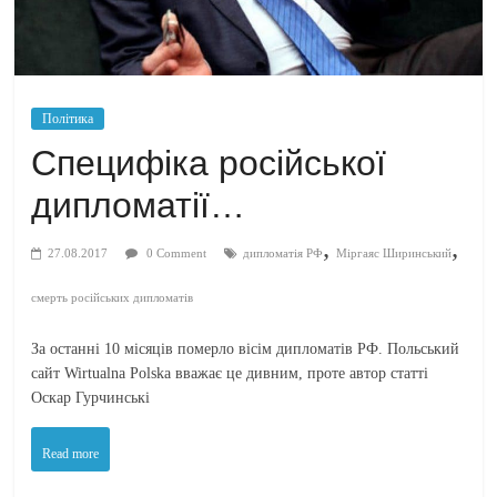
Політика
Специфіка російської
дипломатії…
,
,
27.08.2017
0 Comment
дипломатія РФ
Міргаяс Ширинський
смерть російських дипломатів
За останні 10 місяців померло вісім дипломатів РФ. Польський
сайт Wirtualna Polska вважає це дивним, проте автор статті
Оскар Гурчинські
Read more