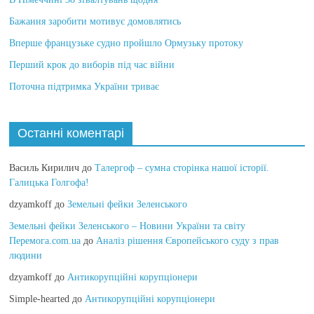
Бажання заробити мотивує домовлятись
Вперше французьке судно пройшло Ормузьку протоку
Перший крок до виборів під час війни
Поточна підтримка України триває
Останні коментарі
Василь Кирилич
до
Талергоф – сумна сторінка нашої історії.
Галицька Голгофа!
dzyamkoff
до
Земельні фейки Зеленського
Земельні фейки Зеленського – Новини України та світу
Перемога.com.ua
до
Аналіз рішення Європейського суду з прав
людини
dzyamkoff
до
Антикорупційні корупціонери
Simple-hearted
до
Антикорупційні корупціонери