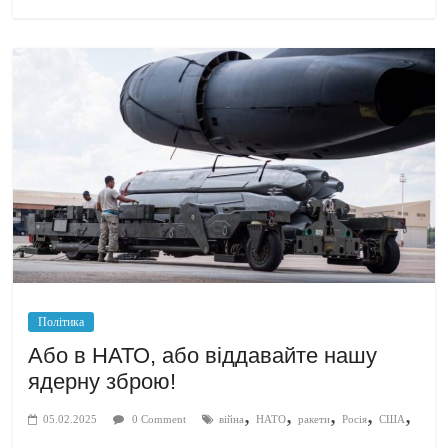
Політика
Або в НАТО, або віддавайте нашу
ядерну зброю!
,
,
,
,
,
05.02.2025
0 Comment
війна
НАТО
ракети
Росія
США