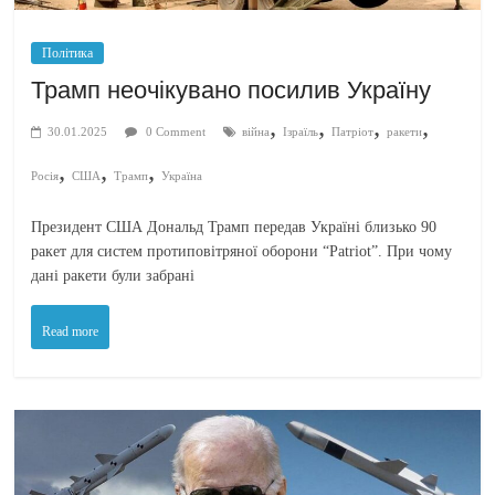
Політика
Трамп неочікувано посилив Україну
,
,
,
,
30.01.2025
0 Comment
війна
Ізраїль
Патріот
ракети
,
,
,
Росія
США
Трамп
Україна
Президент США Дональд Трамп передав Україні близько 90
ракет для систем протиповітряної оборони “Patriot”. При чому
дані ракети були забрані
Read more