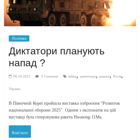
Політика
Диктатори планують
напад ?
,
,
,
,
06.10.2025
0 Comment
війна
диктатори
ракети
Росія
Україна
В Північній Кореї пройшла виставка озброєння “Розвиток
національної оборони 2025”. Одним з експонатів на цій
виставці була гіперзвукова ракета Hwasong-11Ma,
Read more