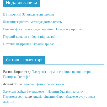
Недавні записи
В Німеччині 38 зґвалтувань щодня
Бажання заробити мотивує домовлятись
Вперше французьке судно пройшло Ормузьку протоку
Перший крок до виборів під час війни
Поточна підтримка України триває
Останні коментарі
Василь Кирилич
до
Талергоф – сумна сторінка нашої історії.
Галицька Голгофа!
dzyamkoff
до
Земельні фейки Зеленського
Земельні фейки Зеленського – Новини України та світу
Перемога.com.ua
до
Аналіз рішення Європейського суду з прав
людини