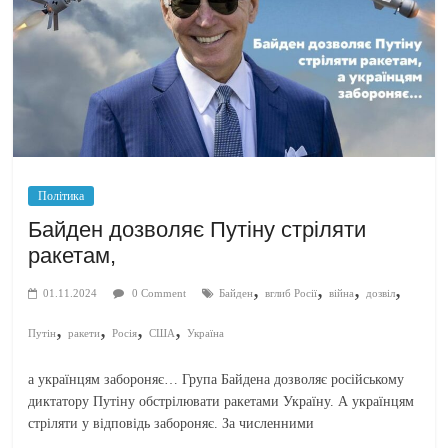
Політика
Байден дозволяє Путіну стріляти
ракетам,
,
,
,
,
01.11.2024
0 Comment
Байден
вглиб Росії
війна
дозвіл
,
,
,
,
Путін
ракети
Росія
США
Україна
а українцям забороняє… Група Байдена дозволяє російському
диктатору Путіну обстрілювати ракетами Україну. А українцям
стріляти у відповідь забороняє. За численними