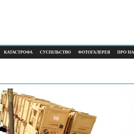
КАТАСТРОФА
СУСПІЛЬСТВО
ФОТОГАЛЕРЕЯ
ПРО НА
Суспільство
к до виборів під
В Німеччині 38 зґвалтув
щодня
12.04.2026
0