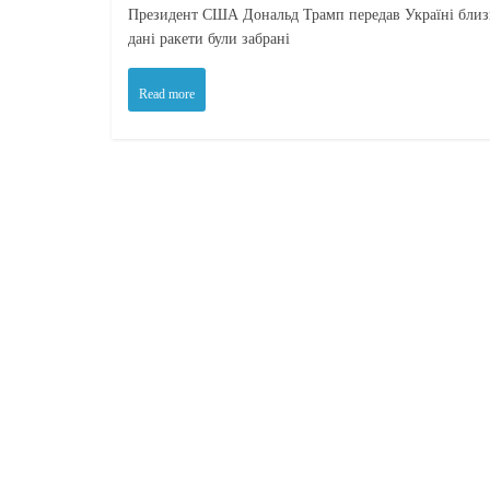
Президент США Дональд Трамп передав Україні близьк
дані ракети були забрані
Read more