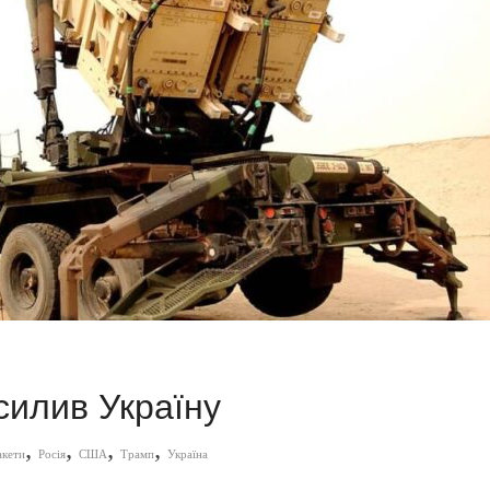
силив Україну
,
,
,
,
акети
Росія
США
Трамп
Україна