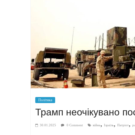
Політика
Трамп неочікувано по
,
,
,
30.01.2025
0 Comment
війна
Ізраїль
Патріот
р