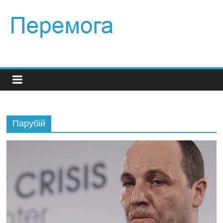
Парубій