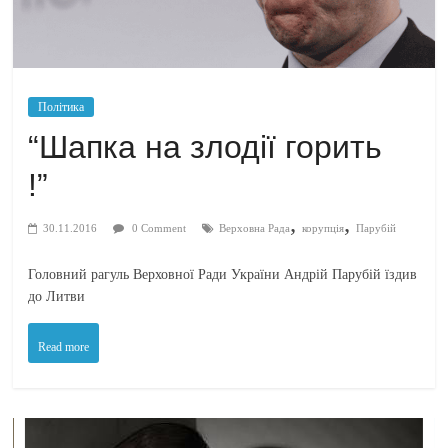
Політика
“Шапка на злодії горить
!”
,
,
30.11.2016
0 Comment
Верховна Рада
корупція
Парубій
Головний рагуль Верховної Ради України Андрій Парубій їздив
до Литви
Read more