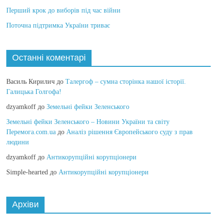
Перший крок до виборів під час війни
Поточна підтримка України триває
Останні коментарі
Василь Кирилич
до
Талергоф – сумна сторінка нашої історії.
Галицька Голгофа!
dzyamkoff
до
Земельні фейки Зеленського
Земельні фейки Зеленського – Новини України та світу
Перемога.com.ua
до
Аналіз рішення Європейського суду з прав
людини
dzyamkoff
до
Антикорупційні корупціонери
Simple-hearted
до
Антикорупційні корупціонери
Архіви