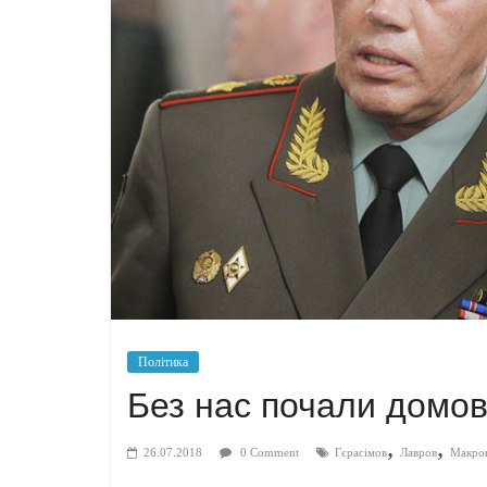
Політика
Без нас почали домо
,
,
26.07.2018
0 Comment
Гєрасімов
Лавров
Макро