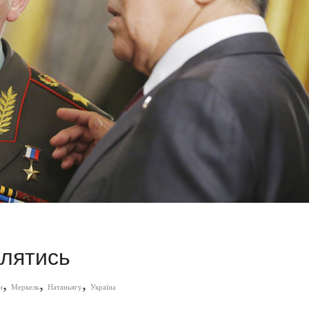
влятись
,
,
,
н
Меркель
Натаньягу
Україна