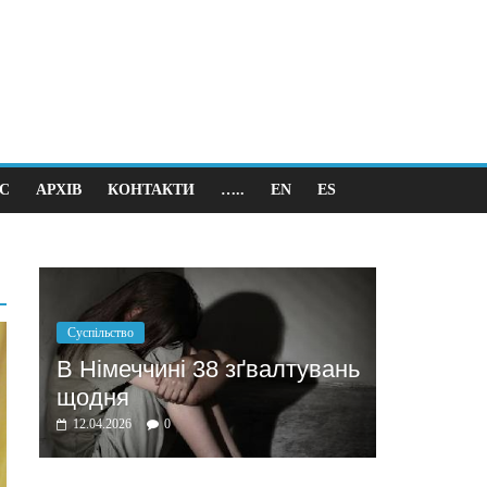
С
АРХІВ
КОНТАКТИ
…..
EN
ES
Політика
Бажання заробити мотивує
ґвалтувань
домовлятись
03.04.2026
0