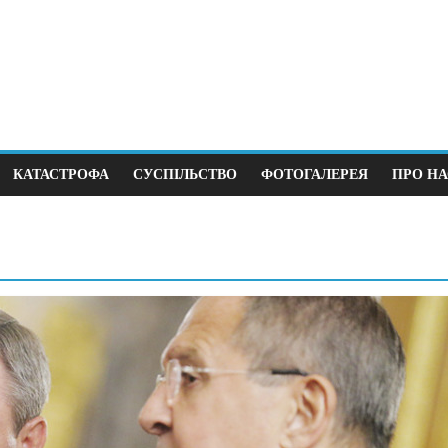
КАТАСТРОФА
СУСПІЛЬСТВО
ФОТОГАЛЕРЕЯ
ПРО НА
ика
Суспільство
ший крок до виборів під
В Німеччині 38 з
 війни
щодня
2.2025
0
12.04.2026
0