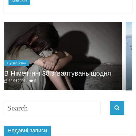
Read more
Політика
Бажання заробити моти
лтувань щодня
домовлятись
03.04.2026
0
Недавні записи