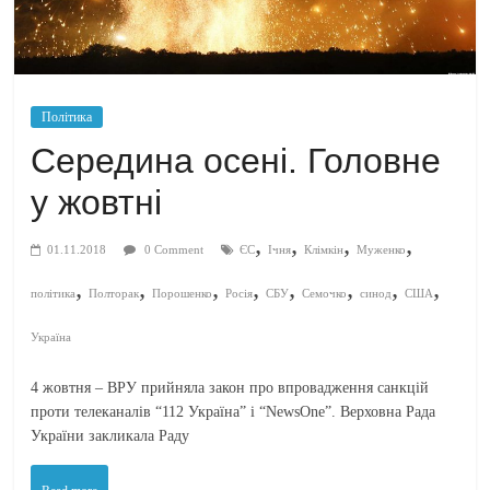
Політика
Середина осені. Головне
у жовтні
,
,
,
,
01.11.2018
0 Comment
ЄС
Ічня
Клімкін
Муженко
,
,
,
,
,
,
,
,
політика
Полторак
Порошенко
Росія
СБУ
Семочко
синод
США
Україна
4 жовтня – ВРУ прийняла закон про впровадження санкцій
проти телеканалів “112 Україна” і “NewsOne”. Верховна Рада
України закликала Раду