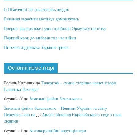
В Німеччині 38 зґвалтувань щодня
Бажання заробити мотивує домовлятись
Вперше французьке судно пройшло Ормузьку протоку
Перший крок до виборів під час війни
Поточна підтримка України триває
Останні коментарі
Василь Кирилич
до
Талергоф – сумна сторінка нашої історії.
Галицька Голгофа!
dzyamkoff
до
Земельні фейки Зеленського
Земельні фейки Зеленського – Новини України та світу
Перемога.com.ua
до
Аналіз рішення Європейського суду з прав
людини
dzyamkoff
до
Антикорупційні корупціонери