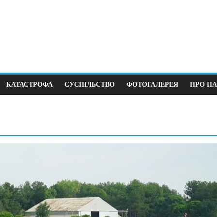
КАТАСТРОФА
СУСПІЛЬСТВО
ФОТОГАЛЕРЕЯ
ПРО НА
Суспільство
й крок до виборів під
В Німеччині 38 зґв
йни
щодня
25
0
12.04.2026
0