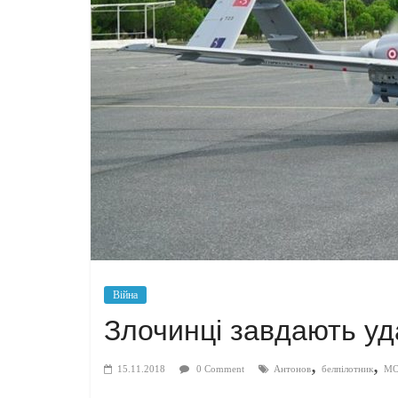
Війна
Злочинці завдають у
,
,
15.11.2018
0 Comment
Антонов
белпілотник
М