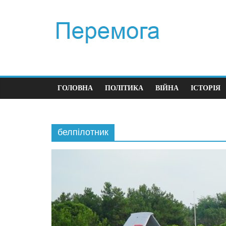
ГОЛОВНА
ПОЛІТИКА
ВІЙНА
ІСТОРІЯ
белпілотник
Політика
Перши
час ві
23.12.20