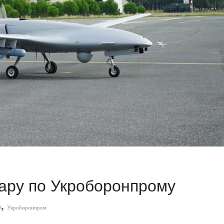
дару по Укроборонпрому
,
О
Укроборонпром