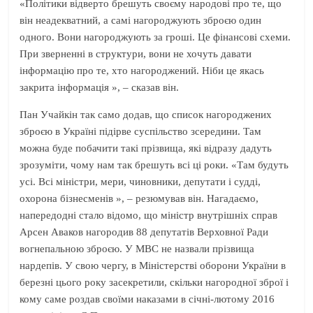
«Політики відверто брешуть своєму народові про те, що
він неадекватний, а самі нагороджують зброєю один
одного. Вони нагороджують за гроші. Це фінансові схеми.
При зверненні в структури, вони не хочуть давати
інформацію про те, хто нагороджений. Ніби це якась
закрита інформація », – сказав він.
Пан Учайкін так само додав, що список нагороджених
зброєю в Україні підірве суспільство зсередини. Там
можна буде побачити такі прізвища, які відразу дадуть
зрозуміти, чому нам так брешуть всі ці роки. «Там будуть
усі. Всі міністри, мери, чиновники, депутати і судді,
охорона бізнесменів », – резюмував він. Нагадаємо,
напередодні стало відомо, що міністр внутрішніх справ
Арсен Аваков нагородив 88 депутатів Верховної Ради
вогнепальною зброєю. У МВС не назвали прізвища
нардепів. У свою чергу, в Міністерстві оборони України в
березні цього року засекретили, скільки нагородної зброї і
кому саме роздав своїми наказами в січні-лютому 2016