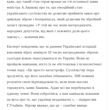
каже, що такий стан справ вражає на тлі останньої заяви
міністра А.Авакова про те, що емоційний стан
українського суспільства не дозволяє прийняти закон про
цивільну зброю і боєприпасах, який дозволив би збройний
захист громадян. «У той же час вони нагороджують
народних депутатів, від яких і залежить доля цього
закону», – зазначив він.
Експерт повідомив, що за даними Української асоціації
власників зброї, мінімум 50 тисяч нагороджених зброєю
сьогодні вільно пересуваються по Україні. Вони не
пройшли навчання, ніхто їх не обстежував з психологічної
точки зору. «Це просто катастрофа. Суспільству пора
зрозуміти, що його нахабно обманюють. ЗМІ повинні
розуміти свою відповідальність, коли вони масово
тиражують заяви Авакова. Адже всі ми перебуваємо в
одному човні. Вони озброїлися, а нам навішали локшини
на вуха про те, що українці неадекватні », – підкреслив
Г.Учайкін. Зброяр вважає, що це – ганебне явище.