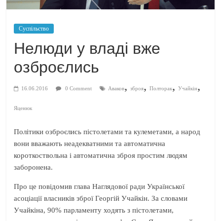
Суспільство
Нелюди у владі вже
озброєлись
,
,
,
,
16.06.2016
0 Comment
Аваков
зброя
Полторак
Учайкін
Яценюк
Політики озброєлись пістолетами та кулеметами, а народ
вони вважають неадекватними та автоматична
короткоствольна і автоматична зброя простим людям
заборонена.
Про це повідомив глава Наглядової ради Української
асоціації власників зброї Георгій Учайкін. За словами
Учайкіна, 90% парламенту ходять з пістолетами,