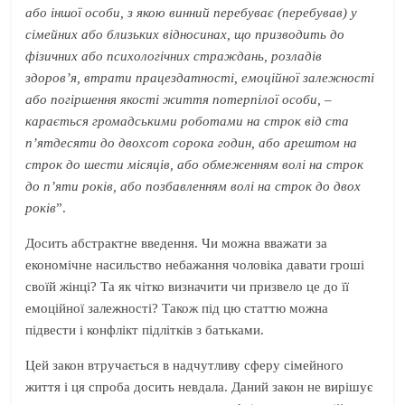
або іншої особи, з якою винний перебуває (перебував) у
сімейних або близьких відносинах, що призводить до
фізичних або психологічних страждань, розладів
здоров’я, втрати працездатності, емоційної залежності
або погіршення якості життя потерпілої особи, –
карається громадськими роботами на строк від ста
п’ятдесяти до двохсот сорока годин, або арештом на
строк до шести місяців, або обмеженням волі на строк
до п’яти років, або позбавленням волі на строк до двох
років
”.
Досить абстрактне введення. Чи можна вважати за
економічне насильство небажання чоловіка давати гроші
своїй жінці? Та як чітко визначити чи призвело це до її
емоційної залежності? Також під цю статтю можна
підвести і конфлікт підлітків з батьками.
Цей закон втручається в надчутливу сферу сімейного
життя і ця спроба досить невдала. Даний закон не вирішує