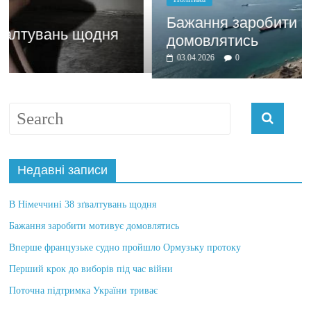
Бажання заробити мотивує
домовлятись
03.04.2026
0
Недавні записи
В Німеччині 38 зґвалтувань щодня
Бажання заробити мотивує домовлятись
Вперше французьке судно пройшло Ормузьку протоку
Перший крок до виборів під час війни
Поточна підтримка України триває