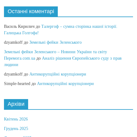
Останні коментарі
Василь Кирилич
до
Талергоф – сумна сторінка нашої історії.
Галицька Голгофа!
dzyamkoff
до
Земельні фейки Зеленського
Земельні фейки Зеленського – Новини України та світу
Перемога.com.ua
до
Аналіз рішення Європейського суду з прав
людини
dzyamkoff
до
Антикорупційні корупціонери
Simple-hearted
до
Антикорупційні корупціонери
Архіви
Квітень 2026
Грудень 2025