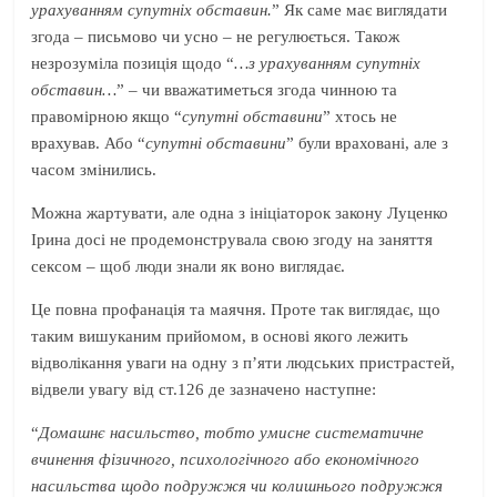
урахуванням супутніх обставин.
” Як саме має виглядати
згода – письмово чи усно – не регулюється. Також
незрозуміла позиція щодо “
…з урахуванням супутніх
обставин…
” – чи вважатиметься згода чинною та
правомірною якщо “
супутні обставини
” хтось не
врахував. Або “
супутні обставини
” були враховані, але з
часом змінились.
Можна жартувати, але одна з ініціаторок закону Луценко
Ірина досі не продемонструвала свою згоду на заняття
сексом – щоб люди знали як воно виглядає.
Це повна профанація та маячня. Проте так виглядає, що
таким вишуканим прийомом, в основі якого лежить
відволікання уваги на одну з п’яти людських пристрастей,
відвели увагу від ст.126 де зазначено наступне:
“
Домашнє насильство, тобто умисне систематичне
вчинення фізичного, психологічного або економічного
насильства щодо подружжя чи колишнього подружжя