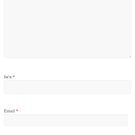
Ім'я
*
Email
*