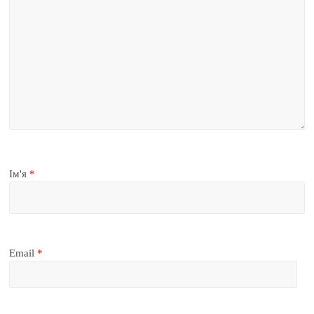
Ім'я
*
Email
*