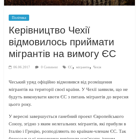
Політика
Керівництво Чехії
відмовилось приймати
мігрантів на вимогу ЄС
,
,
06.06.2017
0 Comment
ЄС
мігранти
Чехія
Чеський уряд офіційно відмовився від розміщення
мігрантів на території своєї країни. У Чехії заявили, що не
будуть виконувати квоти ЄС з питань мігрантів до вересня
цього року.
У вересні завершується ганебний проект Європейського
Союзу, згідно з яким нелегальних мігрантів, які прибули в
Італію і Грецію, розподіляють по країнам-членам ЄС. Так
брюссельські чиновники вирішили нав’язати, іншим