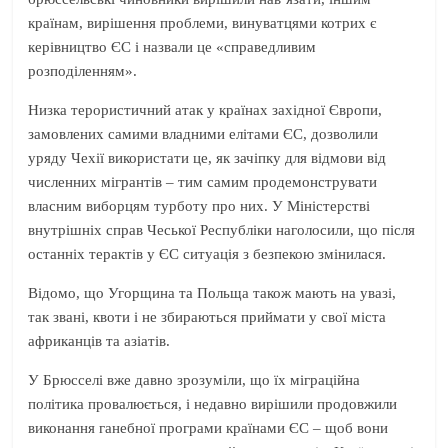
країнам, вирішення проблеми, винуватцями котрих є
керівництво ЄС і назвали це «справедливим
розподіленням».
Низка терористичний атак у країнах західної Європи,
замовлених самими владними елітами ЄС, дозволили
уряду Чехії використати це, як зачіпку для відмови від
численних мігрантів – тим самим продемонструвати
власним виборцям турботу про них. У Міністерстві
внутрішніх справ Чеської Республіки наголосили, що після
останніх терактів у ЄС ситуація з безпекою змінилася.
Відомо, що Угорщина та Польща також мають на увазі,
так звані, квоти і не збираються приймати у свої міста
африканців та азіатів.
У Брюсселі вже давно зрозуміли, що їх міграційна
політика провалюється, і недавно вирішили продовжили
виконання ганебної програми країнами ЄС – щоб вони