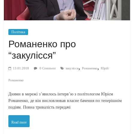
Політика
Романенко про
“закулісся”
,
,
13.01.2018
0 Comment
закулісся
Романенко
Юрій
Романенко
Днями в мережі з’явилось інтерв’ю з політологом Юрієм
Романенко, де він висловлював власне бачення по теперішнім
подіям. Повна тривалість передачі
Read more