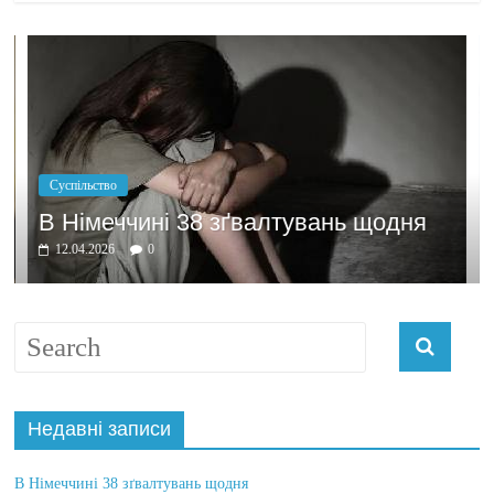
Політика
Бажання зароб
38 зґвалтувань щодня
домовлятись
03.04.2026
0
Недавні записи
В Німеччині 38 зґвалтувань щодня