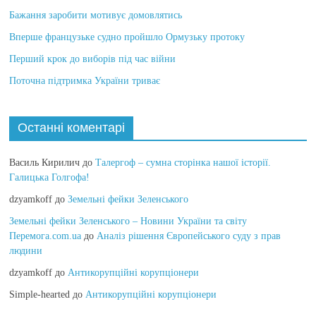
Бажання заробити мотивує домовлятись
Вперше французьке судно пройшло Ормузьку протоку
Перший крок до виборів під час війни
Поточна підтримка України триває
Останні коментарі
Василь Кирилич
до
Талергоф – сумна сторінка нашої історії.
Галицька Голгофа!
dzyamkoff
до
Земельні фейки Зеленського
Земельні фейки Зеленського – Новини України та світу
Перемога.com.ua
до
Аналіз рішення Європейського суду з прав
людини
dzyamkoff
до
Антикорупційні корупціонери
Simple-hearted
до
Антикорупційні корупціонери