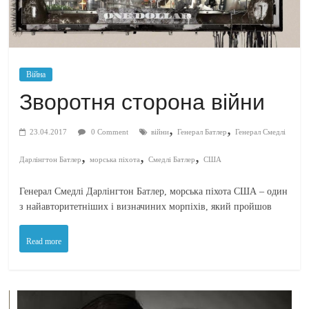
Війна
Зворотня сторона війни
,
,
23.04.2017
0 Comment
війни
Генерал Батлер
Генерал Смедлі
,
,
,
Дарлінгтон Батлер
морська піхота
Смедлі Батлер
США
Генерал Смедлі Дарлінгтон Батлер, морська піхота США – один
з найавторитетніших і визначиних морпіхів, який пройшов
Read more