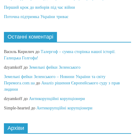
Перший крок до виборів під час війни
Поточна підтримка України триває
Останні коментарі
Василь Кирилич
до
Талергоф – сумна сторінка нашої історії.
Галицька Голгофа!
dzyamkoff
до
Земельні фейки Зеленського
Земельні фейки Зеленського – Новини України та світу
Перемога.com.ua
до
Аналіз рішення Європейського суду з прав
людини
dzyamkoff
до
Антикорупційні корупціонери
Simple-hearted
до
Антикорупційні корупціонери
Архіви