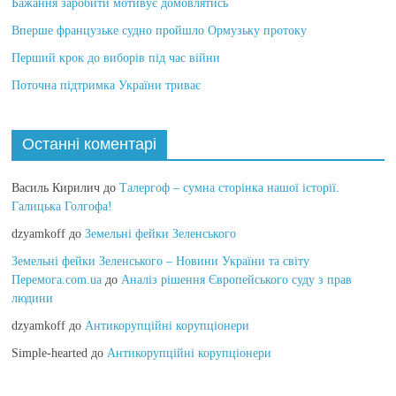
Бажання заробити мотивує домовлятись
Вперше французьке судно пройшло Ормузьку протоку
Перший крок до виборів під час війни
Поточна підтримка України триває
Останні коментарі
Василь Кирилич
до
Талергоф – сумна сторінка нашої історії.
Галицька Голгофа!
dzyamkoff
до
Земельні фейки Зеленського
Земельні фейки Зеленського – Новини України та світу
Перемога.com.ua
до
Аналіз рішення Європейського суду з прав
людини
dzyamkoff
до
Антикорупційні корупціонери
Simple-hearted
до
Антикорупційні корупціонери