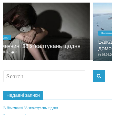
Політика
Бажання заробити мотивує
нь щодня
домовлятись
03.04.2026
0
Недавні записи
В Німеччині 38 зґвалтувань щодня