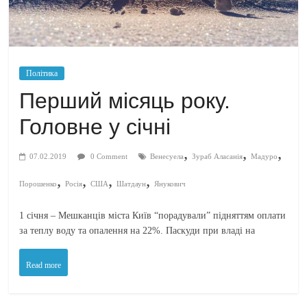
Політика
Перший місяць року.
Головне у січні
,
,
,
07.02.2019
0 Comment
Венесуела
Зураб Аласанія
Мадуро
,
,
,
,
Порошенко
Росія
США
Шатдаун
Янукович
1 січня – Мешканців міста Київ “порадували” підняттям оплати
за теплу воду та опалення на 22%. Паскуди при владі на
Read more