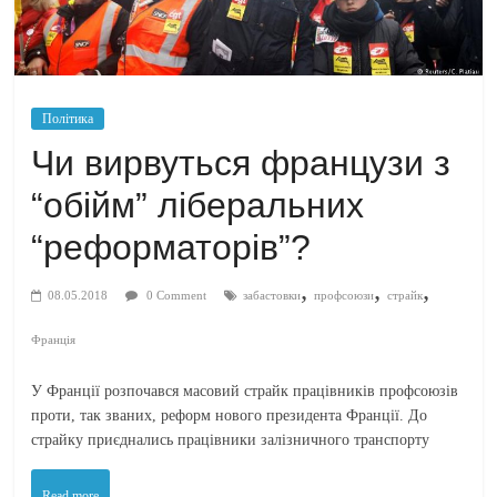
Політика
Чи вирвуться французи з
“обійм” ліберальних
“реформаторів”?
,
,
,
08.05.2018
0 Comment
забастовки
профсоюзи
страйк
Франція
У Франції розпочався масовий страйк працівників профсоюзів
проти, так званих, реформ нового президента Франції. До
страйку приєднались працівники залізничного транспорту
Read more