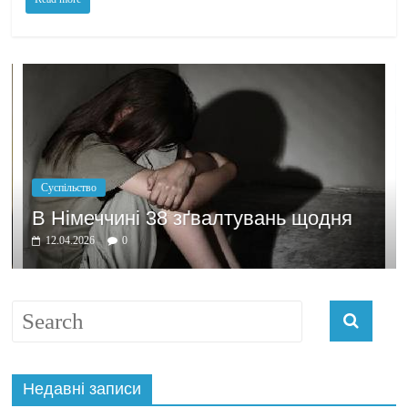
Політика
Бажання заробит
8 зґвалтувань щодня
домовлятись
03.04.2026
0
Недавні записи