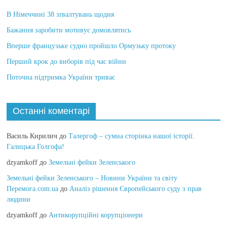
В Німеччині 38 зґвалтувань щодня
Бажання заробити мотивує домовлятись
Вперше французьке судно пройшло Ормузьку протоку
Перший крок до виборів під час війни
Поточна підтримка України триває
Останні коментарі
Василь Кирилич
до
Талергоф – сумна сторінка нашої історії.
Галицька Голгофа!
dzyamkoff
до
Земельні фейки Зеленського
Земельні фейки Зеленського – Новини України та світу
Перемога.com.ua
до
Аналіз рішення Європейського суду з прав
людини
dzyamkoff
до
Антикорупційні корупціонери