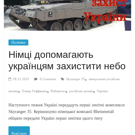
Політика
Німці допомагають
українцям захистити небо
,
18.11.2025
0 Comment
Skyranger 35
заморожені російські
,
,
,
,
активи
Олівер Гоффманн
Рейнметал
російські активи
Україна
Наступного тижня Україні передадуть перші зенітні комплекси
Skyranger 35. Керівництво німецької компанії Rheinmetall
обіцяло передати Україні перші зенітки цього типу
Read more