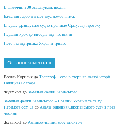
В Німеччині 38 зґвалтувань щодня
Бажання заробити мотивує домовлятись
Вперше французьке судно пройшло Ормузьку протоку
Перший крок до виборів під час війни
Поточна підтримка України триває
Останні коментарі
Василь Кирилич
до
Талергоф – сумна сторінка нашої історії.
Галицька Голгофа!
dzyamkoff
до
Земельні фейки Зеленського
Земельні фейки Зеленського – Новини України та світу
Перемога.com.ua
до
Аналіз рішення Європейського суду з прав
людини
dzyamkoff
до
Антикорупційні корупціонери