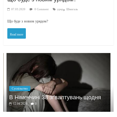
,
07.03.2020
0 Comment
уряд
Шмигаль
Що буде з новим урядом?
Read more
Політика
Бажання заробити моти
тувань щодня
домовлятись
03.04.2026
0