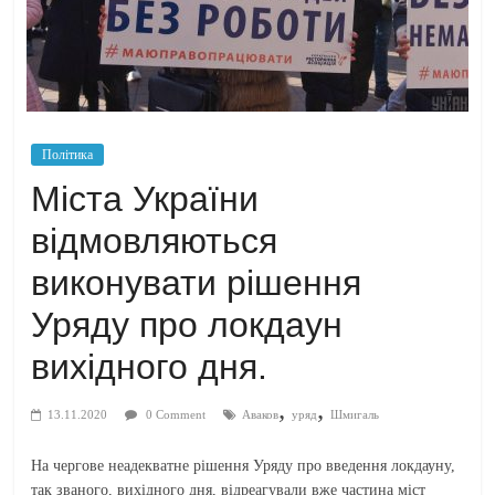
Політика
Міста України
відмовляються
виконувати рішення
Уряду про локдаун
вихідного дня.
,
,
13.11.2020
0 Comment
Аваков
уряд
Шмигаль
На чергове неадекватне рішення Уряду про введення локдауну,
так званого, вихідного дня, відреагували вже частина міст