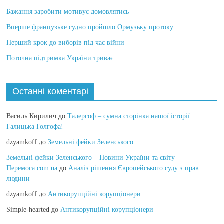
В Німеччині 38 зґвалтувань щодня
Бажання заробити мотивує домовлятись
Вперше французьке судно пройшло Ормузьку протоку
Перший крок до виборів під час війни
Поточна підтримка України триває
Останні коментарі
Василь Кирилич
до
Талергоф – сумна сторінка нашої історії.
Галицька Голгофа!
dzyamkoff
до
Земельні фейки Зеленського
Земельні фейки Зеленського – Новини України та світу
Перемога.com.ua
до
Аналіз рішення Європейського суду з прав
людини
dzyamkoff
до
Антикорупційні корупціонери
Simple-hearted
до
Антикорупційні корупціонери