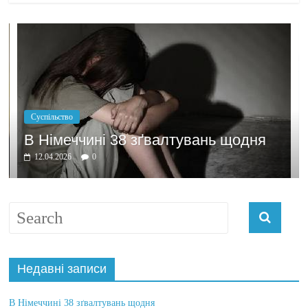
Політика
Бажання зароби
38 зґвалтувань щодня
домовлятись
03.04.2026
0
Недавні записи