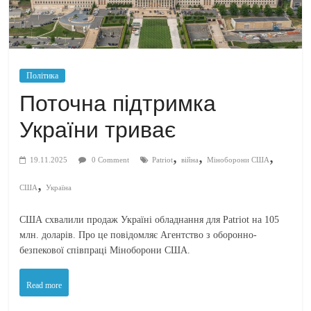
Політика
Поточна підтримка
України триває
,
,
,
19.11.2025
0 Comment
Patriot
війна
Міноборони США
,
США
Україна
США схвалили продаж Україні обладнання для Patriot на 105
млн. доларів. Про це повідомляє Агентство з оборонно-
безпекової співпраці Міноборони США.
Read more