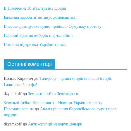
В Німеччині 38 зґвалтувань щодня
Бажання заробити мотивує домовлятись
Вперше французьке судно пройшло Ормузьку протоку
Перший крок до виборів під час війни
Поточна підтримка України триває
Останні коментарі
Василь Кирилич
до
Талергоф – сумна сторінка нашої історії.
Галицька Голгофа!
dzyamkoff
до
Земельні фейки Зеленського
Земельні фейки Зеленського – Новини України та світу
Перемога.com.ua
до
Аналіз рішення Європейського суду з прав
людини
dzyamkoff
до
Антикорупційні корупціонери