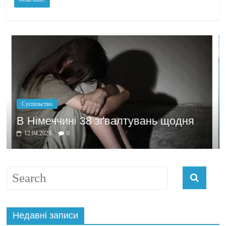
Політика
Бажання заробити 
зґвалтувань щодня
домовлятись
03.04.2026
0
Недавні записи