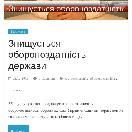
Політика
Знищується
обороноздатність
держави
,
,
,
22.12.2019
0 Comment
зе
Зеленський
обороноздатність
Присяга
ЗЕ – угрупування продовжує процес знищення
обороноздатності Збройних Сил України. Єдиний порятунок на
тих хто вміє користуватись зброєю та для
Read more