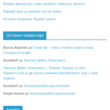
Вперше французьке судно пройшло Ормузьку протоку
Перший крок до виборів під час війни
Поточна підтримка України триває
Останні коментарі
Василь Кирилич
до
Талергоф – сумна сторінка нашої історії.
Галицька Голгофа!
dzyamkoff
до
Земельні фейки Зеленського
Земельні фейки Зеленського – Новини України та світу
Перемога.com.ua
до
Аналіз рішення Європейського суду з прав
людини
dzyamkoff
до
Антикорупційні корупціонери
Simple-hearted
до
Антикорупційні корупціонери