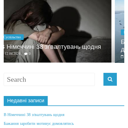
Політика
Бажання заробити мотивує
вань щодня
домовлятись
03.04.2026
0
Недавні записи
В Німеччині 38 зґвалтувань щодня
Бажання заробити мотивує домовлятись