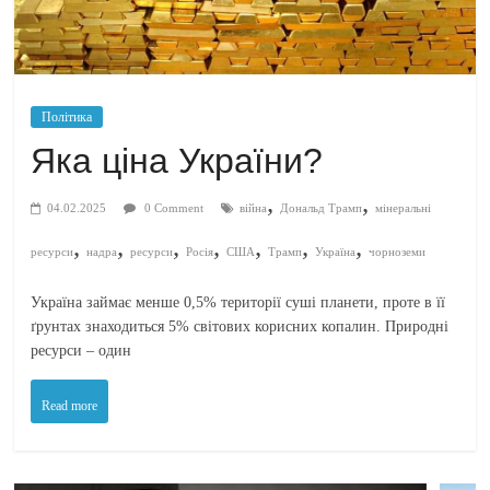
Політика
Яка ціна України?
,
,
04.02.2025
0 Comment
війна
Дональд Трамп
мінеральні
,
,
,
,
,
,
,
ресурси
надра
ресурси
Росія
США
Трамп
Україна
чорноземи
Україна займає менше 0,5% території суші планети, проте в її
ґрунтах знаходиться 5% світових корисних копалин. Природні
ресурси – один
Read more