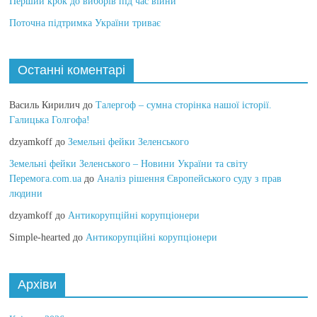
Перший крок до виборів під час війни
Поточна підтримка України триває
Останні коментарі
Василь Кирилич
до
Талергоф – сумна сторінка нашої історії.
Галицька Голгофа!
dzyamkoff
до
Земельні фейки Зеленського
Земельні фейки Зеленського – Новини України та світу
Перемога.com.ua
до
Аналіз рішення Європейського суду з прав
людини
dzyamkoff
до
Антикорупційні корупціонери
Simple-hearted
до
Антикорупційні корупціонери
Архіви