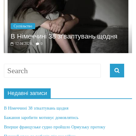
Політика
Бажання зароб
38 зґвалтувань щодня
домовлятись
03.04.2026
0
Недавні записи
В Німеччині 38 зґвалтувань щодня
Бажання заробити мотивує домовлятись
Вперше французьке судно пройшло Ормузьку протоку