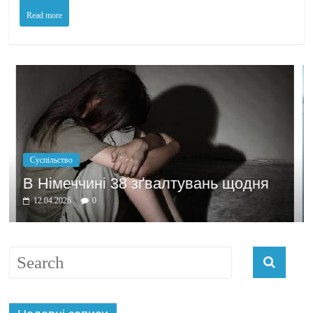
Read more
Політика
Бажання заробити
 зґвалтувань щодня
домовлятись
03.04.2026
0