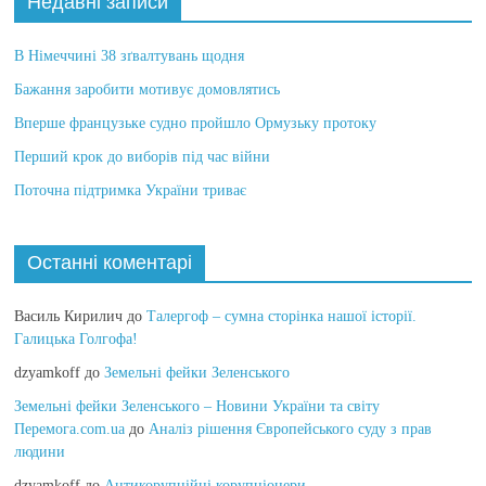
Недавні записи
В Німеччині 38 зґвалтувань щодня
Бажання заробити мотивує домовлятись
Вперше французьке судно пройшло Ормузьку протоку
Перший крок до виборів під час війни
Поточна підтримка України триває
Останні коментарі
Василь Кирилич
до
Талергоф – сумна сторінка нашої історії.
Галицька Голгофа!
dzyamkoff
до
Земельні фейки Зеленського
Земельні фейки Зеленського – Новини України та світу
Перемога.com.ua
до
Аналіз рішення Європейського суду з прав
людини