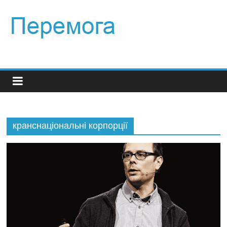
кранснаціональні корпорції