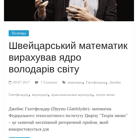
Політика
Швейцарський математик
вирахував ядро
володарів світу
,
,
09.07.2017
1 Comment
акціонери
Глаттфельдер
Джеймс
,
,
,
Глаттфельдер
корпорації
кранснаціональні корпорції
теорія змови
Джеймс Глаттфельдер (Djeyms Glattfelyder)- математик
Федерального технологічного інституту Цюріху “Теорія змови”
– це зазвичай негативний риторичний прийом, який
використовується для