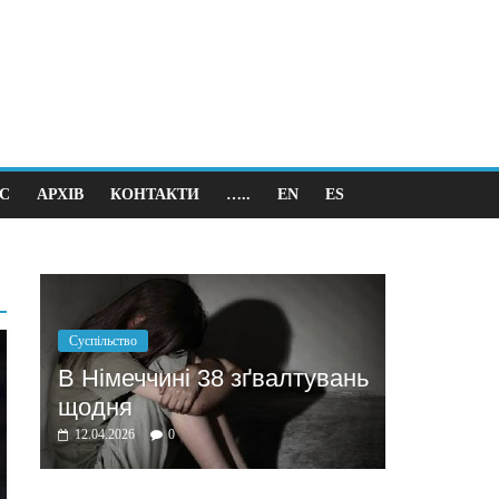
С
АРХІВ
КОНТАКТИ
…..
EN
ES
Політика
Бажання заробити мотив
 38 зґвалтувань
домовлятись
03.04.2026
0