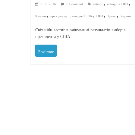
,
,
06.11.2016
0 Comment
вибори
вибори в США
,
,
,
,
,
Клінтон
президент
президент США
США
Трамп
Україна
Світ ніби застиг в очікуванні результатів виборів
президента у США.
Read more