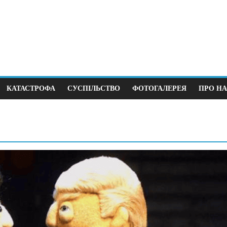
КАТАСТРОФА
СУСПІЛЬСТВО
ФОТОГАЛЕРЕЯ
ПРО НА
Політика
Суспільство
Перший крок до виборів під
В Німеччині
час війни
щодня
23.12.2025
0
12.04.2026
0