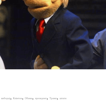
,
,
,
,
,
,
виборці
Клінтон
Обама
президент
Трамп
штати