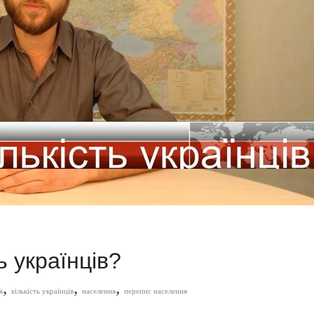
ь українців?
,
,
,
я
кількість українців
населення
перепис населення