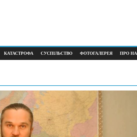
КАТАСТРОФА
СУСПІЛЬСТВО
ФОТОГАЛЕРЕЯ
ПРО НА
а
Суспільство
ий крок до виборів під
В Німеччині 38 зґ
ійни
щодня
2025
0
12.04.2026
0