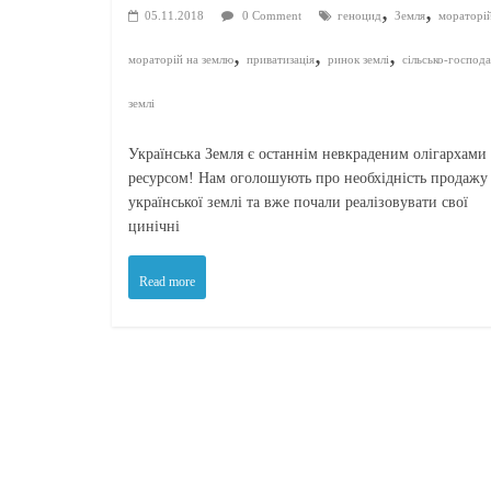
,
,
05.11.2018
0 Comment
геноцид
Земля
мораторі
,
,
,
мораторій на землю
приватизація
ринок землі
сільсько-господа
землі
Українська Земля є останнім невкраденим олігархами
ресурсом! Нам оголошують про необхідність продажу
української землі та вже почали реалізовувати свої
цинічні
Read more