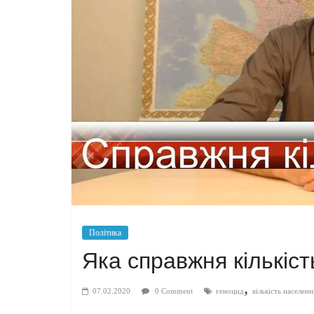
Політика
Яка справжня кількіст
,
07.02.2020
0 Comment
геноцид
кількість населенн