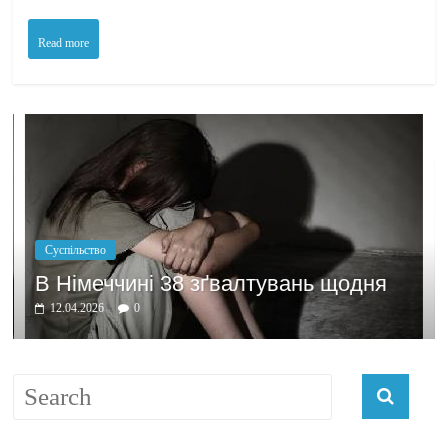
Read more
Політика
Бажання зароби
38 зґвалтувань щодня
домовлятись
03.04.2026
0