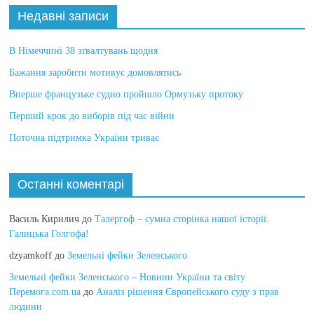
Недавні записи
В Німеччині 38 зґвалтувань щодня
Бажання заробити мотивує домовлятись
Вперше французьке судно пройшло Ормузьку протоку
Перший крок до виборів під час війни
Поточна підтримка України триває
Останні коментарі
Василь Кирилич
до
Талергоф – сумна сторінка нашої історії.
Галицька Голгофа!
dzyamkoff
до
Земельні фейки Зеленського
Земельні фейки Зеленського – Новини України та світу
Перемога.com.ua
до
Аналіз рішення Європейського суду з прав
людини