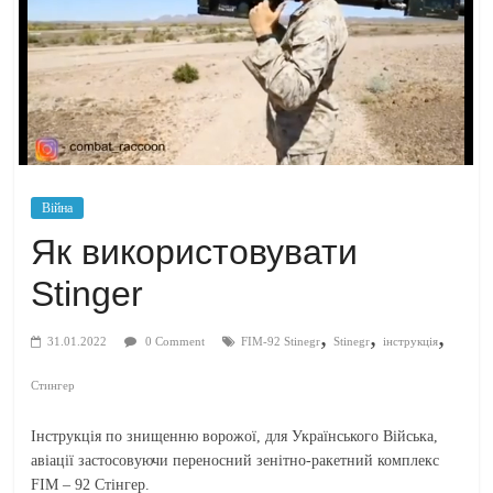
Війна
Як використовувати
Stinger
,
,
,
31.01.2022
0 Comment
FIM-92 Stinegr
Stinegr
інструкція
Стингер
Інструкція по знищенню ворожої, для Українського Війська,
авіації застосовуючи переносний зенітно-ракетний комплекс
FIM – 92 Стінгер.