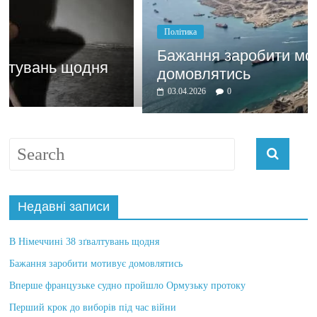
Політика
Бажання заробити мотивує
домовлятись
03.04.2026
0
Недавні записи
В Німеччині 38 зґвалтувань щодня
Бажання заробити мотивує домовлятись
Вперше французьке судно пройшло Ормузьку протоку
Перший крок до виборів під час війни