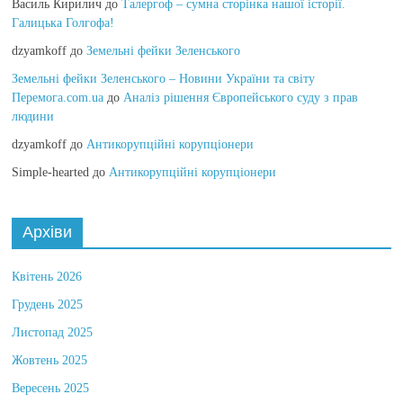
Василь Кирилич
до
Талергоф – сумна сторінка нашої історії.
Галицька Голгофа!
dzyamkoff
до
Земельні фейки Зеленського
Земельні фейки Зеленського – Новини України та світу
Перемога.com.ua
до
Аналіз рішення Європейського суду з прав
людини
dzyamkoff
до
Антикорупційні корупціонери
Simple-hearted
до
Антикорупційні корупціонери
Архіви
Квітень 2026
Грудень 2025
Листопад 2025
Жовтень 2025
Вересень 2025