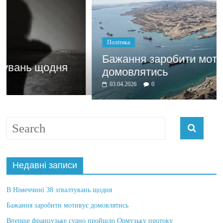
Політика
Бажання заробити мотивує
домовлятись
03.04.2026
0
Недавні записи
В Німеччині 38 зґвалтувань щодня
Бажання заробити мотивує домовлятись
Вперше французьке судно пройшло Ормузьку протоку