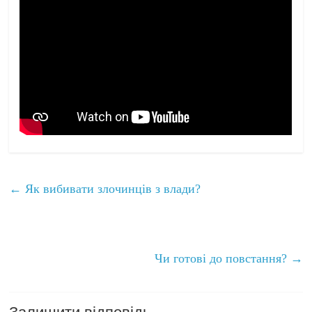
←
Як вибивати злочинців з влади?
Чи готові до повстання?
→