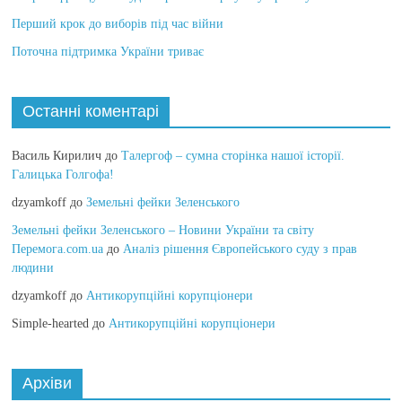
Перший крок до виборів під час війни
Поточна підтримка України триває
Останні коментарі
Василь Кирилич
до
Талергоф – сумна сторінка нашої історії.
Галицька Голгофа!
dzyamkoff
до
Земельні фейки Зеленського
Земельні фейки Зеленського – Новини України та світу
Перемога.com.ua
до
Аналіз рішення Європейського суду з прав
людини
dzyamkoff
до
Антикорупційні корупціонери
Simple-hearted
до
Антикорупційні корупціонери
Архіви