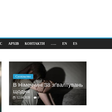
С
АРХІВ
КОНТАКТИ
…..
EN
ES
Політика
Бажання заробити мотивує
 зґвалтувань
домовлятись
03.04.2026
0