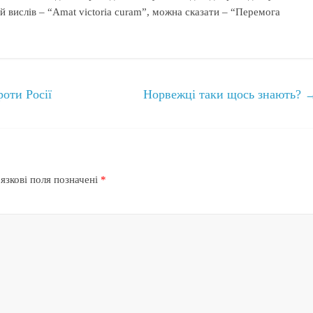
 вислів – “Аmаt victoria curam”, можна сказати – “Перемога
роти Росії
Норвежці таки щось знають?
язкові поля позначені
*