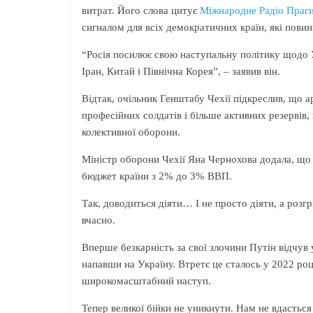
витрат. Його слова цитує
Міжнародне Радіо Праг
сигналом для всіх демократичних країн, які повин
“Росія посилює свою наступальну політику щодо Ук
Іран, Китай і Північна Корея”, – заявив він.
Відтак, очільник Генштабу Чехії підкреслив, що а
професійних солдатів і більше активних резервів,
колективної оборони.
Міністр оборони Чехії Яна Чернохова додала, що
бюджет країни з 2% до 3% ВВП.
Так, доводиться діяти… І не просто діяти, а розг
вчасно.
Вперше безкарність за свої злочини Путін відчув 
напавши на Україну. Втретє це сталось у 2022 ро
широкомасштабний наступ.
Тепер великої бійки не уникнути. Нам не вдасться