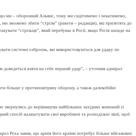
, що ми – оборонний Альянс, тому ми сидітимемо і чекатимемо,
ь, ми зможемо збити “стріли” (ракети – редакція), які прилетять до
такувати “стрільця”, який перебуває в Росії, якщо Росія нападе на
вати системи озброєнь, які використовуються для удару по
ам доведеться взяти на себе перший удар”, – уточнив адмірал
ти більше у протиповітряну оборону, а також далекобійні
 звернулись до керівництва найбільших західних компаній із
дний спосіб налаштувати свої виробничі та розподільчі лінії, щоб
рел Реха завив, що армія його країни потребує більше військових