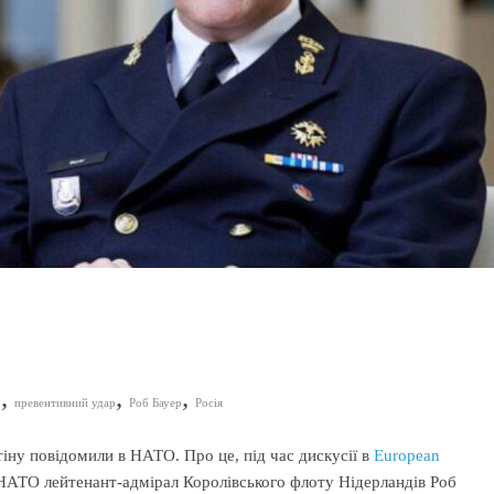
,
,
,
р
превентивний удар
Роб Бауер
Росія
іну повідомили в НАТО. Про це, під час дискусії в
European
 НАТО лейтенант-адмірал Королівського флоту Нідерландів Роб