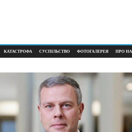
КАТАСТРОФА
СУСПІЛЬСТВО
ФОТОГАЛЕРЕЯ
ПРО НА
олітика
Суспільство
ерший крок до виборів під
В Німеччині 38
ас війни
щодня
23.12.2025
0
12.04.2026
0