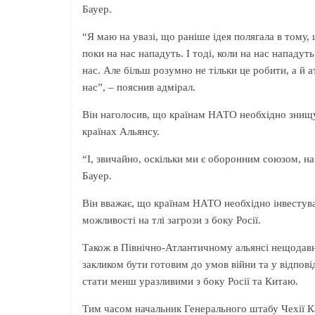
Бауер.
“Я маю на увазі, що раніше ідея полягала в тому
поки на нас нападуть. І тоді, коли на нас нападут
нас. Але більш розумно не тільки це робити, а й а
нас”, – пояснив адмірал.
Він наголосив, що країнам НАТО необхідно знищу
країнах Альянсу.
“І, звичайно, оскільки ми є оборонним союзом, н
Бауер.
Він вважає, що країнам НАТО необхідно інвестува
можливості на тлі загрози з боку Росії.
Також в Північно-Атлантичному альянсі нещодавно
закликом бути готовим до умов війни та у відпові
стати менш уразливими з боку Росії та Китаю.
Тим часом начальник Генерального штабу Чехії Ка