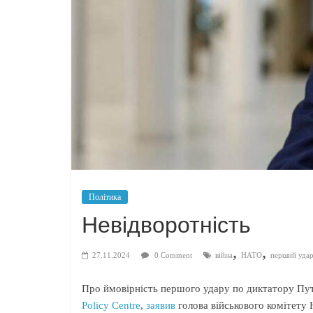
Політика
Невідворотність
,
,
27.11.2024
0 Comment
війна
НАТО
перший уда
Про ймовірність першого удару по диктатору Пут
Policy Centre
,
заявив
голова військового комітету