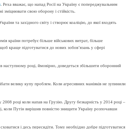
и
. Реха вважає, що напад Росії на Україну є попереджувальним
ні зміцнювати свою оборону і стійкість.
раїни та західного світу і створює коаліцію, до якої входять
рмія країни потребує більше військових витрат, більше
 щоб краще підготуватися до нових зобов’язань у сфері
 в наступному році, ймовірно, доведеться збільшити оборонний
рібати велику купу проблем. Коли агресивних маніяків не зупинили
у 2008 році коли напав на Грузію. Другу безкарність у 2014 році –
ці, коли Путін вирішив повністю знищити Україну розпочавши
 сховатися і десь пересидіти. Тому необхідно добре підготуватися