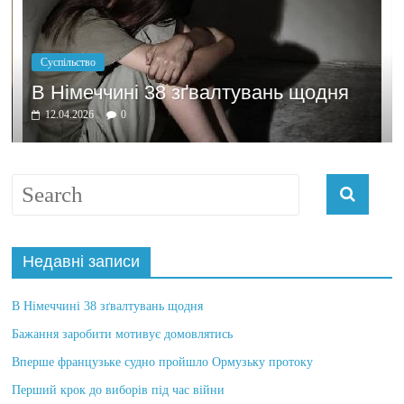
Суспільство
В Німеччині 38 зґвалтувань щодня
12.04.2026
0
Недавні записи
В Німеччині 38 зґвалтувань щодня
Бажання заробити мотивує домовлятись
Вперше французьке судно пройшло Ормузьку протоку
Перший крок до виборів під час війни