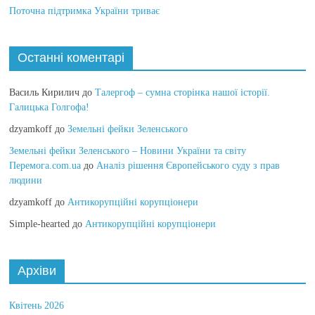
Поточна підтримка України триває
Останні коментарі
Василь Кирилич
до
Талергоф – сумна сторінка нашої історії.
Галицька Голгофа!
dzyamkoff
до
Земельні фейки Зеленського
Земельні фейки Зеленського – Новини України та світу
Перемога.com.ua
до
Аналіз рішення Європейського суду з прав
людини
dzyamkoff
до
Антикорупційні корупціонери
Simple-hearted
до
Антикорупційні корупціонери
Архіви
Квітень 2026