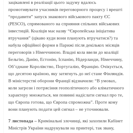
зацікавлені в реалізації цього задуму вдалось
промотивувати учасників переговорного процесу і врешті
“продавити” запуск знакового військового пакту ЄС
(PESCO), спрямованого на сприяння спільних військових
інвестицій. Коаліція має назву “Європейська ініціатива
втручання” (цікаво куди вони планують втручатися?) та
набула офіційної форми в Парижі після декількох місяців
переговорів з Німеччиною. Владні кола ввели до коаліції
Бельгію, Данію, Естонію, Іспанію, Нідерланди, Німеччину,
Об’єднане Королівство, Португалію, Францію. Очікується,
що десятою країною, яку затягнуть до неї стане Фінляндія.
В міністерстві оборони Франції відзначили: “В умовах,
коли загрози і потрясіння геополітичного або кліматичного
характеру множаться, ми повинні надіслати сигнал про те,
що Європа готова, що Європа спроможна”. Проте кому
вони планують подати цей сигнал – не уточнювали.
7 листопада –
Кримінальні злочинці, які захопили Кабінет
Міністрів України надрукували на принтері, так звану,