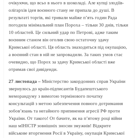
очікуючи, що всьо в нього в шоколаді. Але купці злодіїв-
олігархів ідея воєнного стану не припала до душі. В
результаті торгів, які тривали майже п’ять годин Рада
погодила мінімальний план Пороха – тільки 30 днів, тільки
10 областей. Це сильний удар по Петрові, адже таким
воєнним станом він оголив свою остаточну здачу
Кримської області. Ця область знаходиться під окупацією,
а воєнний стан в ній не запровадили. За таких умов стає
очевидно, що Порох за здачу Кримської області вже
отримав свої дивіденди.
27 листопада –
Міністерство закордонних справ України
звернулось до країн-підписантів Будапештського
меморандуму з вимогою термінового початку
консультацій з метою забезпечення повного дотримання
зобов’язань та негайного припинення агресії РФ проти
України. От такого! От бачите, як на п’ятому році війни
наш мІНІСТР зовнішніх зносин змужнів! Відкрите
військове вторгнення Росії в Україну, окупація Кримської