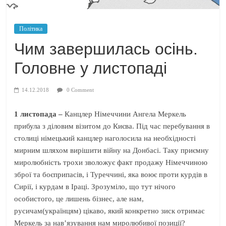
Політика
Чим завершилась осінь.
Головне у листопаді
14.12.2018
0 Comment
1 листопада –
Канцлер Німеччини Ангела Меркель
прибула з діловим візитом до Києва. Під час перебування в
столиці німецький канцлер наголосила на необхідності
мирним шляхом вирішити війну на Донбасі. Таку приємну
миролюбність трохи зволожує факт продажу Німеччиною
зброї та боєприпасів, і Туреччині, яка воює проти курдів в
Сирії, і курдам в Іраці. Зрозуміло, що тут нічого
особистого, це лишень бізнес, але нам,
русичам(українцям) цікаво, який конкретно зиск отримає
Меркель за нав’язування нам миролюбивої позиції?