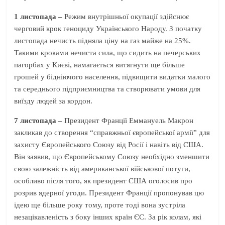
1 листопада –
Режим внутрішньої окупації здійснює
черговий крок геноциду Українського Народу. З початку
листопада нечисть підняла ціну на газ майже на 25%.
Такими кроками нечиста сила, що сидить на печерських
пагорбах у Києві, намагається витягнути ще більше
грошей у бідніючого населення, підвищити видатки малого
та середнього підприємництва та створювати умови для
виїзду людей за кордон.
7 листопада –
Президент Франції Еммануель Макрон
закликав до створення “справжньої європейської армії” для
захисту Європейського Союзу від Росії і навіть від США.
Він заявив, що Європейському Союзу необхідно зменшити
свою залежність від американської військової потуги,
особливо після того, як президент США оголосив про
розрив ядерної угоди. Президент Франції пропонував цю
ідею ще більше року тому, проте тоді вона зустріла
незацікавленість з боку інших країн ЄС. За рік колам, які