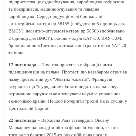
підприємства це суднобудування, виробництво озброєння
та боєприпасів, машинобудування та ливарне
виробництво. Серед продукції малі броньовані
артилерійські катери пр.58155 (побудовано 6 одиниць для
ВМСУ), десантно-штурмові катери пр.58503 (побудовано
2 одиниці для ВМСУ), бойові модулі КАУ-30, КАУ-30М,
бронемашини «Тритон», автоматичні гранатомети УАГ-40
та інше.
17
листопада –
Початок протестів у Франції проти
підвищення цін на пальне. Протест, що незабаром отримав
назву протестний рух “Жовтих жилетів”. Французів
вкурвило, що їх уряд хоче підняти податок на пальне, а
отриманою виручкою компенсувати неуміле управління
економікою країни. Нє шоб потерпіти трохи! Як іх сусіди у
Центральній Європі!
22 листопада –
Верховна Рада затвердила Оксану
Маркарову на посаді міністра фінансів України, яка до
того вже з березня 2015-го року обіймала посаду