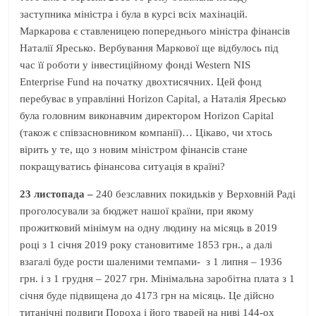
заступника міністра і була в курсі всіх махінацій.
Маркарова є ставленицею попереднього міністра фінансів
Наталії Яресько. Вербування Маркової ще відбулось під
час її роботи у інвестиційному фонді Western NIS
Enterprise Fund на початку двохтисячних. Цей фонд
перебуває в управлінні Horizon Capital, а Наталія Яресько
була головним виконавчим директором Horizon Capital
(також є співзасновником компанії)… Цікаво, чи хтось
вірить у те, що з новим міністром фінансів стане
покращуватись фінансова ситуація в країні?
23 листопада –
240 безславних покидьків у Верховній Раді
проголосували за бюджет нашої країни, при якому
прожитковий мінімум на одну людину на місяць в 2019
році з 1 січня 2019 року становитиме 1853 грн., а далі
взагалі буде рости шаленими темпами- з 1 липня – 1936
грн. і з 1 грудня – 2027 грн. Мінімальна заробітна плата з 1
січня буде підвищена до 4173 грн на місяць. Це дійсно
титанічні подвиги Пороха і його тварей на ниві 144-ох