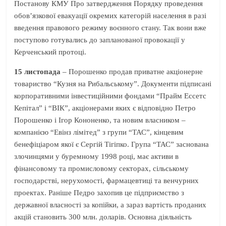
Постанову КМУ Про затвердження Порядку проведення
обов’язкової евакуації окремих категорій населення в разі
введення правового режиму воєнного стану. Так вони вже
поступово готувались до запланованої провокації у
Керченський протоці.
15
листопада
– Порошенко продав приватне акціонерне
товариство “Кузня на Рибальському”. Документи підписані
корпоративними інвестиційними фондами “Прайм Ессетс
Кепітал” і “ВІК”, акціонерами яких є відповідно Петро
Порошенко і Ігор Кононенко, та новим власником –
компанією “Евінз лімітед” з групи “ТАС”, кінцевим
бенефіціаром якої є Сергій Тігіпко. Група “ТАС” заснована
злочинцями у буремному 1998 році, має активи в
фінансовому та промисловому секторах, сільському
господарстві, нерухомості, фармацевтиці та венчурних
проектах. Раніше Педро захопив це підприємство з
державної власності за копійки, а зараз вартість проданих
акцій становить 300 млн. доларів. Основна діяльність