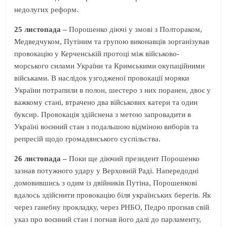
недолугих реформ.
25 листопада –
Порошенко діючі у змові з Полтораком,
Медведчуком, Путіним та групою виконавців зорганізував
провокацію у Керченській протоці між військово-
морського силами України та Кримськими окупаційними
військами. В наслідок узгодженої провокації моряки
України потрапили в полон, шестеро з них поранен, двоє у
важкому стані, втрачено два військових катери та один
буксир. Провокація здійснена з метою запровадити в
Україні воєнний стан з подальшою відміною виборів та
репресій щодо громадянського суспільства.
26 листопада –
Поки ще діючий президент Порошенко
зазнав потужного удару у Верховній Раді. Напередодні
домовившись з одим із двійників Путіна, Порошенкові
вдалось здійснити провокацію біля українських берегів. Як
через ганебну прокладку, через РНБО, Педро прогнав свій
указ про воєнний стан і погнав його далі до парламенту,