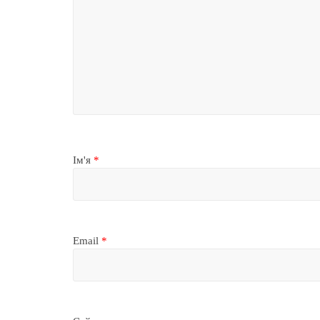
Ім'я
*
Email
*