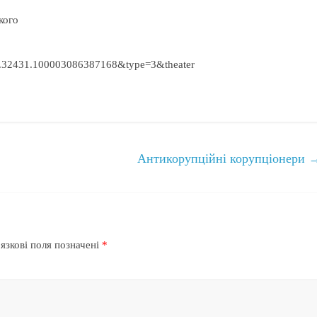
кого
.32431.100003086387168&type=3&theater
Антикорупційні корупціонери
язкові поля позначені
*