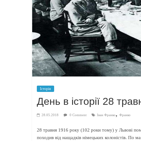
Історія
День в історії 28 тра
,
28.05.2018
0 Comment
Іван Франко
Франко
28 травня 1916 року (102 роки тому) у Львові по
походив від нащадків німецьких коло
ністів. По м