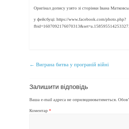
Оригінал допису узято зі сторінки Івана Матковсь
у фейсбуці: https://www.facebook.com/photo.php?
fbid=1607092176070313&set=a.158595514253327
←
Виграна битва у програній війні
Залишити відповідь
Ваша e-mail адреса не оприлюднюватиметься.
Обов’
Коментар
*