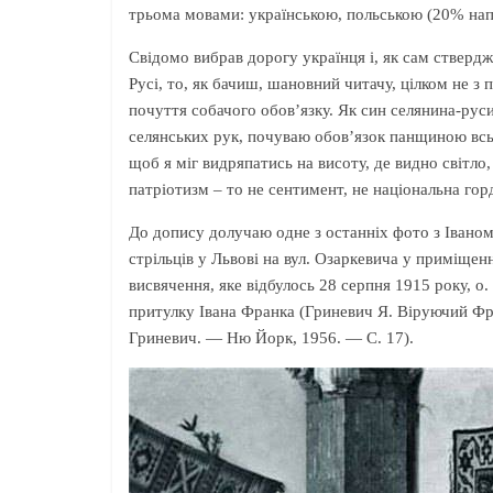
трьома мовами: українською, польською (20% напи
Свідомо вибрав дорогу українця і, як сам ствердж
Русі, то, як бачиш, шановний читачу, цілком не 
почуття собачого обов’язку. Як син селянина-ру
селянських рук, почуваю обов’язок панщиною всьог
щоб я міг видряпатись на висоту, де видно світло
патріотизм – то не сентимент, не національна гор
До допису долучаю одне з останніх фото з Івано
стрільців у Львові на вул. Озаркевича у приміщен
висвячення, яке відбулось 28 серпня 1915 року, 
притулку Івана Франка (Гриневич Я. Віруючий Фр
Гриневич. — Ню Йорк, 1956. — С. 17).