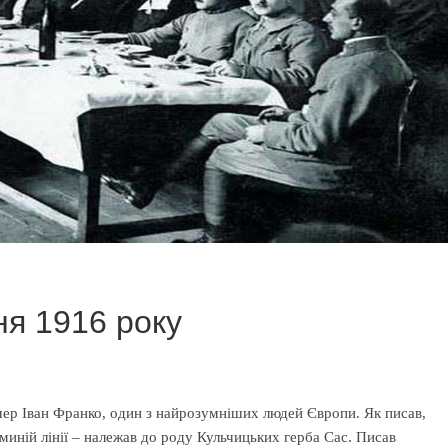
вня 1916 року
мер Іван Франко, один з найрозумніших людей Європи. Як писав,
аминій лінії – належав до роду Кульчицьких герба Сас. Писав