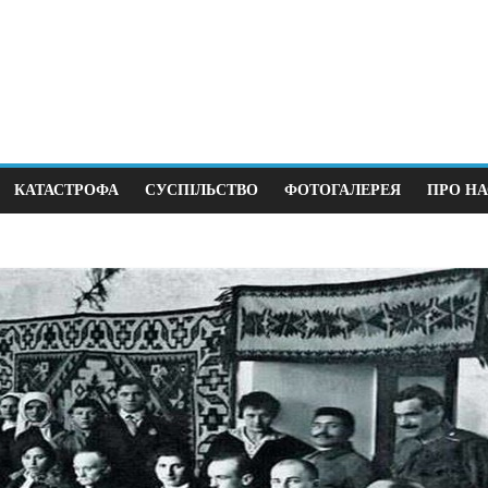
КАТАСТРОФА
СУСПІЛЬСТВО
ФОТОГАЛЕРЕЯ
ПРО НА
Суспільство
рок до виборів під
В Німеччині 38 зґвалт
щодня
0
12.04.2026
0