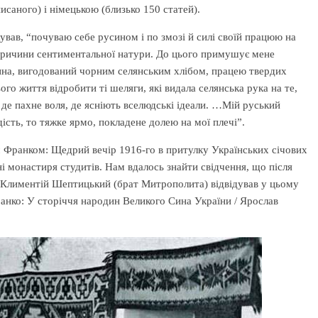
саного) і німецькою (близько 150 статей).
ував, “почуваю себе русином і по змозі й силі своїй працюю на
з причини сентиментальної натури. До цього примушує мене
сина, вигодований чорним селянським хлібом, працею твердих
о життя відробити ті шеляги, які видала селянська рука на те,
, де пахне воля, де ясніють вселюдські ідеали. …Мій руський
дість, то тяжке ярмо, покладене долею на мої плечі”.
м Франком: Щедрий вечір 1916-го в притулку Українських січових
ні монастиря студитів. Нам вдалось знайти свідчення, що після
о. Климентій Шептицький (брат Митрополита) відвідував у цьому
анко: У сторіччя народин Великого Сина України / Ярослав