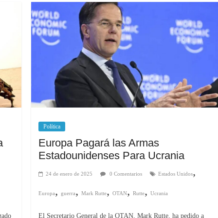
Política
a
Europa Pagará las Armas
Estadounidenses Para Ucrania
,
24 de enero de 2025
0 Comentarios
Estados Unidos
,
,
,
,
,
Europa
guerra
Mark Rutte
OTAN
Rutte
Ucrania
gado
El Secretario General de la OTAN, Mark Rutte, ha pedido a