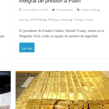
integral de presión a Putin
,
11 de febrero de 2025
0 Comentarios
Estados Unidos
,
,
,
,
,
guerra
Keith Kellogg
Kellogg
sanciones
Trump
Ucrania
El presidente de Estados Unidos, Donald Trump, reunió en el
 que
Despacho Oval a todo su equipo de asesores de seguridad
Leer más