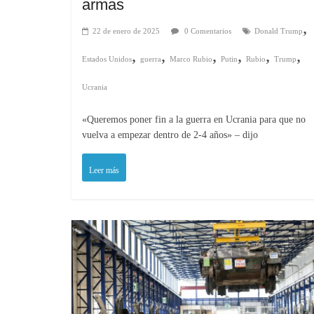
armas
,
22 de enero de 2025
0 Comentarios
Donald Trump
,
,
,
,
,
,
Estados Unidos
guerra
Marco Rubio
Putin
Rubio
Trump
Ucrania
«Queremos poner fin a la guerra en Ucrania para que no
vuelva a empezar dentro de 2-4 años» – dijo
Leer más