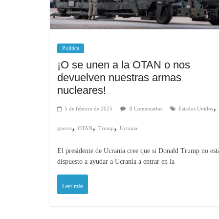
Política
¡O se unen a la OTAN o nos
devuelven nuestras armas
nucleares!
,
5 de febrero de 2025
0 Comentarios
Estados Unidos
,
,
,
guerra
OTAN
Trump
Ucrania
El presidente de Ucrania cree que si Donald Trump no est
dispuesto a ayudar a Ucrania a entrar en la
Leer más