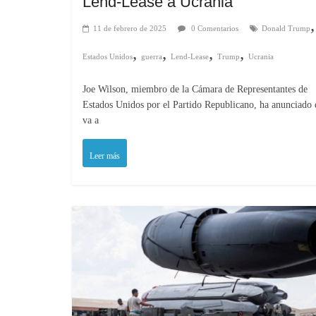
Lend-Lease a Ucrania
,
11 de febrero de 2025
0 Comentarios
Donald Trump
,
,
,
,
Estados Unidos
guerra
Lend-Lease
Trump
Ucrania
Joe Wilson, miembro de la Cámara de Representantes de
Estados Unidos por el Partido Republicano, ha anunciado
va a
Leer más