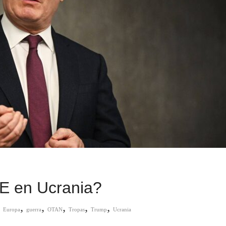
UE en Ucrania?
,
,
,
,
,
,
Europa
guerra
OTAN
Tropas
Trump
Ucrania