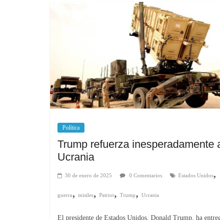
Política
Trump refuerza inesperadamente 
Ucrania
,
30 de enero de 2025
0 Comentarios
Estados Unidos
,
,
,
,
guerra
misiles
Patriot
Trump
Ucrania
El presidente de Estados Unidos, Donald Trump, ha entre