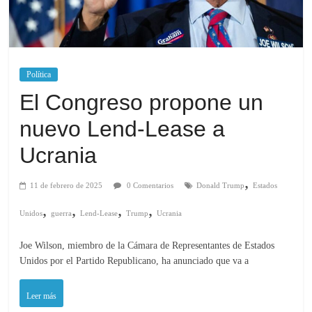
Política
El Congreso propone un
nuevo Lend-Lease a
Ucrania
,
11 de febrero de 2025
0 Comentarios
Donald Trump
Estados
,
,
,
,
Unidos
guerra
Lend-Lease
Trump
Ucrania
Joe Wilson, miembro de la Cámara de Representantes de Estados
Unidos por el Partido Republicano, ha anunciado que va a
Leer más