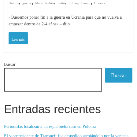
,
,
,
,
,
,
Unidos
guerra
Marco Rubio
Putin
Rubio
Trump
Ucrania
«Queremos poner fin a la guerra en Ucrania para que no vuelva a
empezar dentro de 2-4 años» – dijo
Leer más
Buscar
Buscar
Entradas recientes
Periodistas localizan a un espía bielorruso en Polonia
El vicepresidente de Transneft fue despedido arrojándolo por la ventana