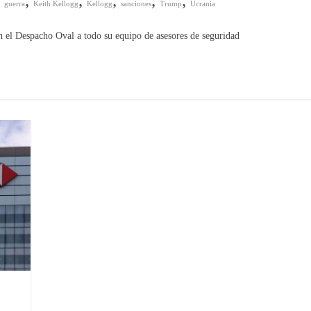
,
,
,
,
,
,
guerra
Keith Kellogg
Kellogg
sanciones
Trump
Ucrania
 el Despacho Oval a todo su equipo de asesores de seguridad