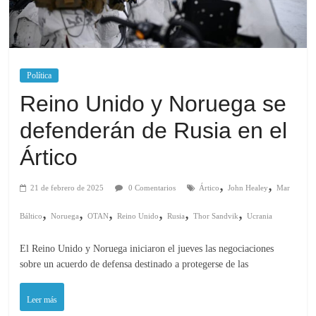
Política
Reino Unido y Noruega se
defenderán de Rusia en el
Ártico
,
,
21 de febrero de 2025
0 Comentarios
Ártico
John Healey
Mar
,
,
,
,
,
,
Báltico
Noruega
OTAN
Reino Unido
Rusia
Thor Sandvik
Ucrania
El Reino Unido y Noruega iniciaron el jueves las negociaciones
sobre un acuerdo de defensa destinado a protegerse de las
Leer más