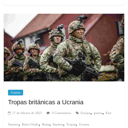
Guerra
Tropas británicas a Ucrania
,
,
17 de febrero de 2025
0 Comentarios
Europa
guerra
Keir
,
,
,
,
,
Starmer
Reino Unido
Rusia
Starmer
Tropas
Ucrania